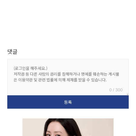
댓글
0 / 300