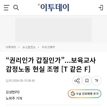
이투데이
뉴스발전소
이슈크래커
“권리인가 갑질인가”...보육교사
감정노동 현실 조명 [T 같은 F]
입력 2026-05-15 09:43
김성현PD
구글 선호매체 추가
노희주 기자