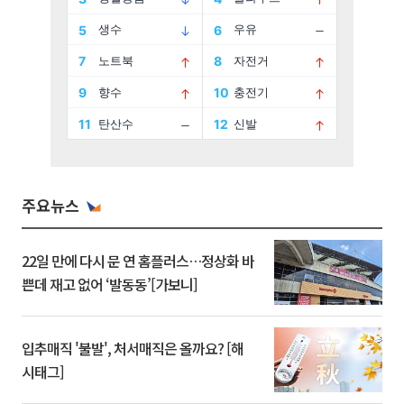
주요뉴스
22일 만에 다시 문 연 홈플러스…정상화 바
쁜데 재고 없어 ‘발동동’[가보니]
입추매직 '불발', 처서매직은 올까요? [해
시태그]