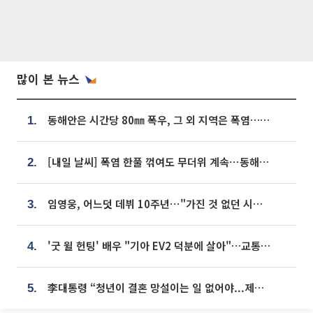
많이 본 뉴스
동해안은 시간당 80㎜ 폭우, 그 외 지역은 폭염…‘극과 극 날씨’
1.
[내일 날씨] 폭염 한풀 꺾여도 무더위 계속⋯동해안 이틀 연속 비
2.
임영웅, 어느덧 데뷔 10주년⋯"가진 것 없던 시절, 내 앞엔 20명의 팬뿐"
3.
'굿 윌 헌팅' 배우 "기아 EV2 덕분에 살아"…교통사고 후 안전성 극찬
4.
李대통령 “청년이 결혼 망설이는 일 없어야...제도상 불이익 조사”
5.