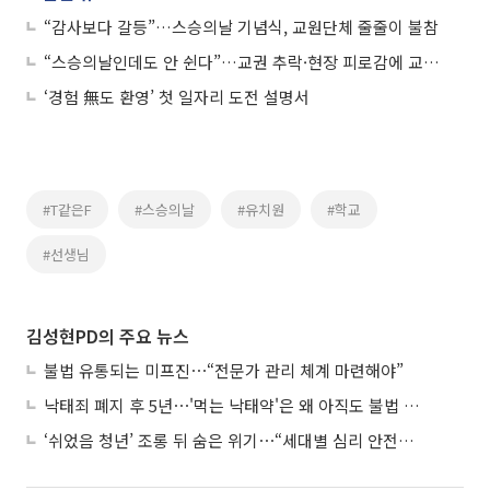
“감사보다 갈등”…스승의날 기념식, 교원단체 줄줄이 불참
“스승의날인데도 안 쉰다”…교권 추락·현장 피로감에 교사들 ‘번아웃’ 호소
‘경험 無도 환영’ 첫 일자리 도전 설명서
#T같은F
#스승의날
#유치원
#학교
#선생님
김성현PD의 주요 뉴스
불법 유통되는 미프진⋯“전문가 관리 체계 마련해야”
낙태죄 폐지 후 5년⋯'먹는 낙태약'은 왜 아직도 불법 유통되나
‘쉬었음 청년’ 조롱 뒤 숨은 위기⋯“세대별 심리 안전망 시급”