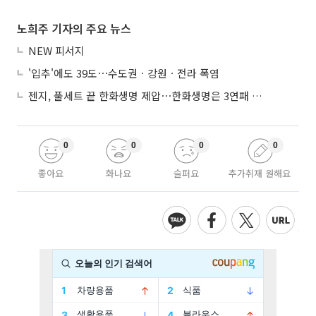
노희주 기자의 주요 뉴스
NEW 피서지
'입추'에도 39도⋯수도권ㆍ강원ㆍ전라 폭염
젠지, 풀세트 끝 한화생명 제압⋯한화생명은 3연패 수렁
0
0
0
0
좋아요
화나요
슬퍼요
추가취재 원해요