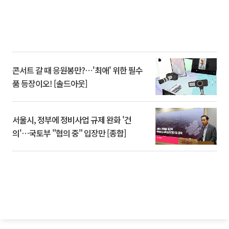
콘서트 갈 때 응원봉만?⋯'최애' 위한 필수
품 등장이오! [솔드아웃]
서울시, 정부에 정비사업 규제 완화 '건
의'⋯국토부 "협의 중" 입장만 [종합]