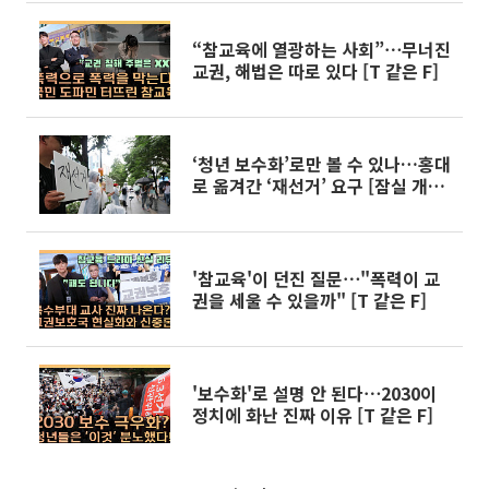
“참교육에 열광하는 사회”⋯무너진
교권, 해법은 따로 있다 [T 같은 F]
‘청년 보수화’로만 볼 수 있나…홍대
로 옮겨간 ‘재선거’ 요구 [잠실 개표
소 시위③]
'참교육'이 던진 질문⋯"폭력이 교
권을 세울 수 있을까" [T 같은 F]
'보수화'로 설명 안 된다⋯2030이
정치에 화난 진짜 이유 [T 같은 F]