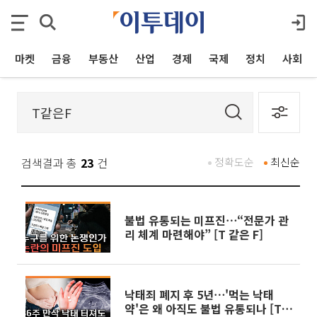
마켓
금융
부동산
산업
경제
국제
정치
사회
검색결과 총
23
건
정확도순
최신순
불법 유통되는 미프진⋯“전문가 관
리 체계 마련해야” [T 같은 F]
낙태죄 폐지 후 5년⋯'먹는 낙태
약'은 왜 아직도 불법 유통되나 [T