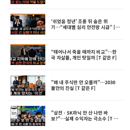
같은 F]
‘쉬었음 청년’ 조롱 뒤 숨은 위
기⋯“세대별 심리 안전망 시급” [T
같은 F]
“태어나서 죽을 때까지 비교”⋯한
국 자살률, 개인 탓일까 [T 같은 F]
"왜 내 주식만 안 오를까"⋯2030
불안의 진실 [T 같은 F]
"삼전ㆍSK하닉 안 산 나만 바
보?"⋯실제 수익자는 극소수 [T 같
은 F]