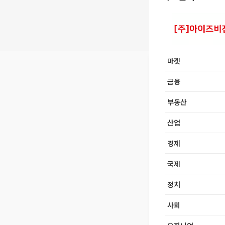
마켓
금융
부동산
산업
경제
국제
정치
사회