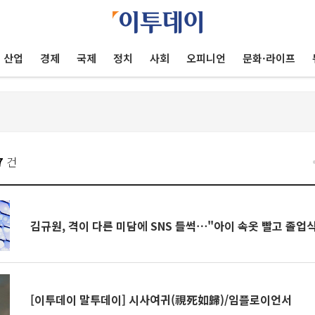
산업
경제
국제
정치
사회
오피니언
문화·라이프
7
건
김규원, 격이 다른 미담에 SNS 들썩⋯"아이 속옷 빨고 졸업
[이투데이 말투데이] 시사여귀(視死如歸)/임플로이언서