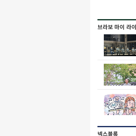
브라보 마이 라
넥스블록