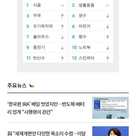
주요뉴스
‘한국판 IRA’ 베일 벗었지만…반도체·배터
리 업계 “시행령이 관건”
與 “세제개편안 다양한 목소리 수렴…이달