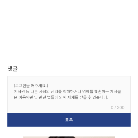
댓글
0 / 300