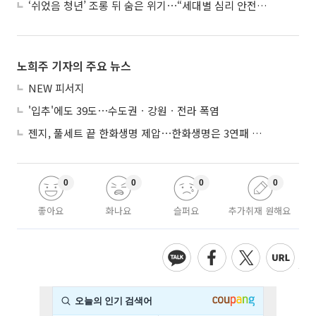
‘쉬었음 청년’ 조롱 뒤 숨은 위기⋯“세대별 심리 안전망 시급”
노희주 기자의 주요 뉴스
NEW 피서지
'입추'에도 39도⋯수도권ㆍ강원ㆍ전라 폭염
젠지, 풀세트 끝 한화생명 제압⋯한화생명은 3연패 수렁
0
0
0
0
좋아요
화나요
슬퍼요
추가취재 원해요