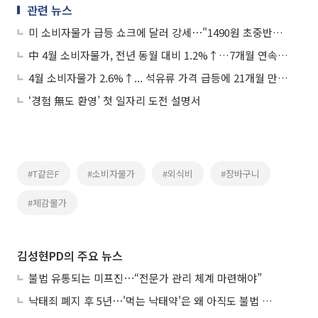
관련 뉴스
미 소비자물가 급등 쇼크에 달러 강세⋯"1490원 초중반서 등락"
中 4월 소비자물가, 전년 동월 대비 1.2%↑…7개월 연속 상승세
4월 소비자물가 2.6%↑... 석유류 가격 급등에 21개월 만에 '최고'
‘경험 無도 환영’ 첫 일자리 도전 설명서
#T같은F
#소비자물가
#외식비
#장바구니
#체감물가
김성현PD의 주요 뉴스
불법 유통되는 미프진⋯“전문가 관리 체계 마련해야”
낙태죄 폐지 후 5년⋯'먹는 낙태약'은 왜 아직도 불법 유통되나