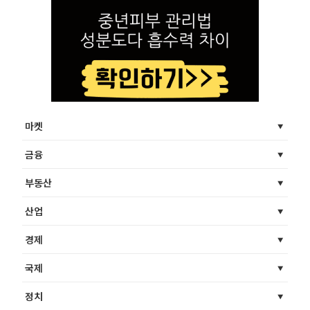
마켓
금융
부동산
산업
경제
국제
정치