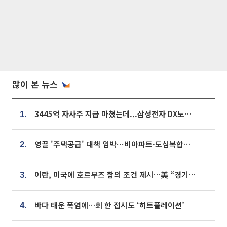
많이 본 뉴스
3445억 자사주 지급 마쳤는데...삼성전자 DX노조, 뒤늦은 '떼쓰기 집회'
1.
영끌 '주택공급' 대책 임박⋯비아파트·도심복합까지 총동원
2.
이란, 미국에 호르무즈 합의 조건 제시…美 “경기 아직 안 끝나” [종합]
3.
바다 태운 폭염에…회 한 접시도 ‘히트플레이션’
4.