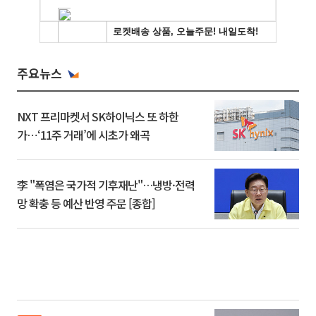
주요뉴스
NXT 프리마켓서 SK하이닉스 또 하한
가⋯‘11주 거래’에 시초가 왜곡
李 "폭염은 국가적 기후재난"…냉방·전력
망 확충 등 예산 반영 주문 [종합]