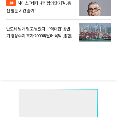
하마스 “네타냐후 합의안 거절, 총
단독
선 앞둔 시간 끌기”
반도체 날개 달고 날았다⋯'역대급' 상반
기 경상수지 흑자 2000억달러 육박 [종합]