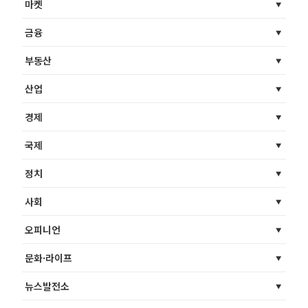
마켓
금융
부동산
산업
경제
국제
정치
사회
오피니언
문화·라이프
뉴스발전소