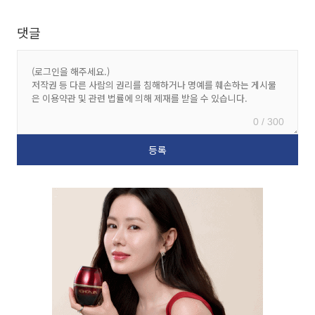
댓글
0 / 300