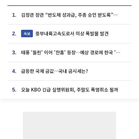
김정관 장관 “반도체 성과급, 주총 승인 받도록”…상법·자본시장법 개정 시사
1.
중부내륙고속도로서 미상 폭발물 발견
속보
2.
태풍 '돌핀' 이어 '찬홈' 등장…예상 경로에 한국 '한숨'
3.
급등한 국제 금값…국내 금시세는?
4.
오늘 KBO 긴급 실행위원회, 주말도 폭염취소 될까
5.