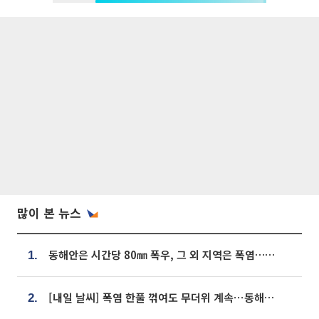
많이 본 뉴스
동해안은 시간당 80㎜ 폭우, 그 외 지역은 폭염…‘극과 극 날씨’
1.
[내일 날씨] 폭염 한풀 꺾여도 무더위 계속⋯동해안 이틀 연속 비
2.