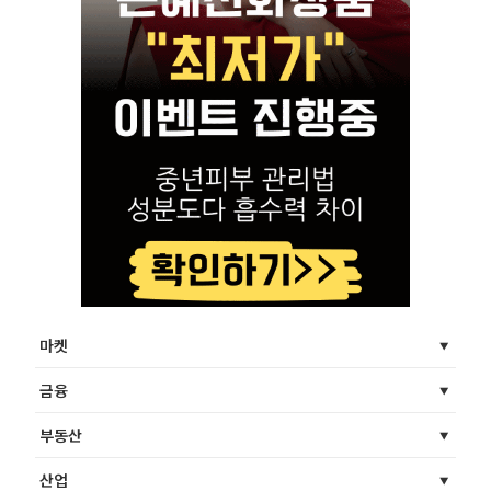
마켓
금융
부동산
산업