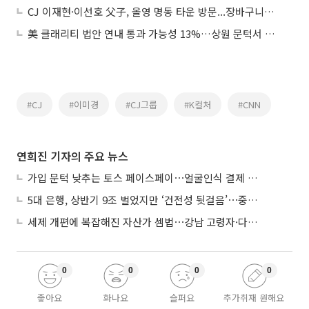
CJ 이재현·이선호 父子, 올영 명동 타운 방문...장바구니에 ‘K뷰티 글로벌 전략’ 담았다
美 클래리티 법안 연내 통과 가능성 13%…상원 문턱서 제동
#CJ
#이미경
#CJ그룹
#K컬처
#CNN
연희진 기자의 주요 뉴스
가입 문턱 낮추는 토스 페이스페이⋯얼굴인식 결제 확산 속도낸다
5대 은행, 상반기 9조 벌었지만 ‘건전성 뒷걸음’⋯중기대출 문턱 높아지나
세제 개편에 복잡해진 자산가 셈법⋯강남 고령자·다주택자 ‘자산재편 고심’
0
0
0
0
좋아요
화나요
슬퍼요
추가취재 원해요