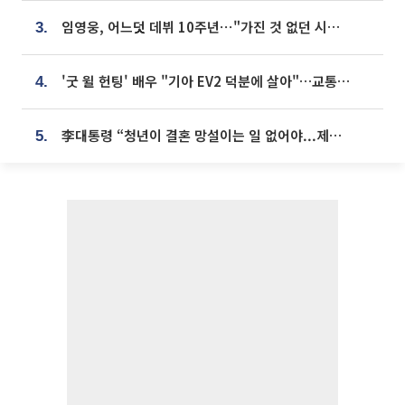
임영웅, 어느덧 데뷔 10주년⋯"가진 것 없던 시절, 내 앞엔 20명의 팬뿐"
3.
'굿 윌 헌팅' 배우 "기아 EV2 덕분에 살아"…교통사고 후 안전성 극찬
4.
李대통령 “청년이 결혼 망설이는 일 없어야...제도상 불이익 조사”
5.