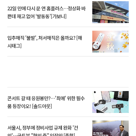
22일 만에 다시 문 연 홈플러스…정상화 바
쁜데 재고 없어 ‘발동동’[가보니]
입추매직 '불발', 처서매직은 올까요? [해
시태그]
콘서트 갈 때 응원봉만?⋯'최애' 위한 필수
품 등장이오! [솔드아웃]
서울시, 정부에 정비사업 규제 완화 '건
의'⋯국토부 "협의 중" 입장만 [종합]