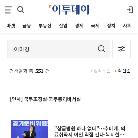
마켓
금융
부동산
산업
경제
국제
정치
사회
검색결과 총
551
건
정확도순
최신순
[인사] 국무조정실·국무총리비서실
"상급병원 하나 없다"…추미애, 의
료취약지 이천 직접 간다·복지현장