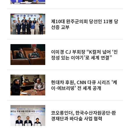
도 세 곳 누볐다
제10대 완주군의회 당선인 11명 당
선증 교부
이미경 CJ 부회장 “K컬처 넘어 ‘진
정성 있는 이야기’로 세계 연결”
현대차 후원, CNN 다큐 시리즈 '케
이-에브리띵' 전 세계 공개
코오롱인더, 한국수산자원공단·환
경재단과 바다숲 사업 협력