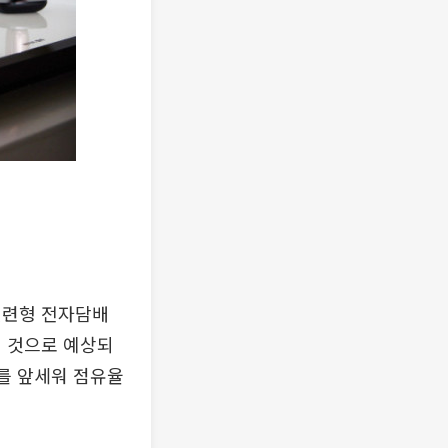
궐련형 전자담배
될 것으로 예상되
를 앞세워 점유율