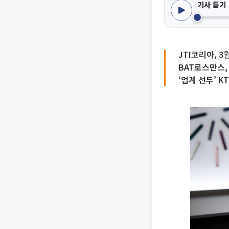
기사 듣기
JTI코리아, 3
BAT로스만스,
‘업계 선두’ 