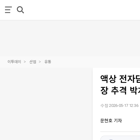
이투데이
산업
유통
액상 전자담
장 추격 박
수정 2026-05-17 12:36
문현호 기자