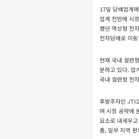
17일 담배업계에
업계 전반에 시장
했던 액상형 전자
전자담배로 이동
현재 국내 궐련형
분하고 있다. 업
국내 궐련형 전자
후발주자인 JTI
며 시장 공략에 
요소로 내세우고 
폼, 일부 지역 