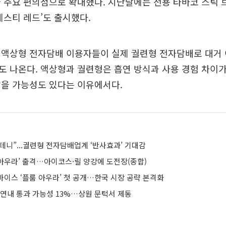
 주요 편의점으로 확대했다. 지난달에는 전용 타바코 스틱 브
제스티 레드’도 출시했다.
 액상형 전자담배 이용자들이 실제 궐련형 전자담배로 대거
 나온다. 액상형과 궐련형은 흡연 방식과 사용 경험 차이가
않을 가능성도 있다는 이유에서다.
테니”...궐련형 전자담배업계 ‘반사효과’ 기대감
 아우라’ 출격…아이코스·릴 양강에 도전장(종합)
디바이스 ‘플룸 아우라’ 첫 공개…한국 시장 공략 본격화
 연내 통과 가능성 13%…상원 문턱서 제동