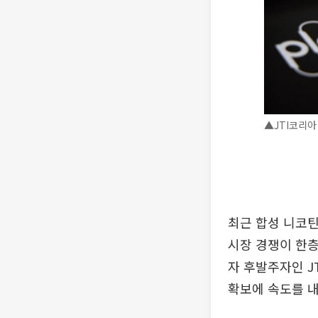
▲JTI코리아
최근 합성 니코
시장 경쟁이 한층
자 후발주자인 J
확보에 속도를 내