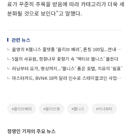
료가 꾸준히 주목을 받음에 따라 카테고리가 더욱 세
분화될 것으로 보인다”고 말했다.
관련 뉴스
올영의 K웰니스 플랫폼 ‘올리브 베러’, 론칭 100일...연내 10개 점포 확장
5월의 사유원, 정향나무 꽃향기 속 ‘액티브 웰니스’ 물든다
러닝부터 요가, 명상까지...‘웰니스’ 품은 호텔, 치유의 ‘쉼표’
마스터카드, BVNK 18억 달러 인수로 스테이블코인 사업 본격 확장
#올리브베러
#올리브영
#웰니스
#이너뷰티
정영인 기자의 주요 뉴스