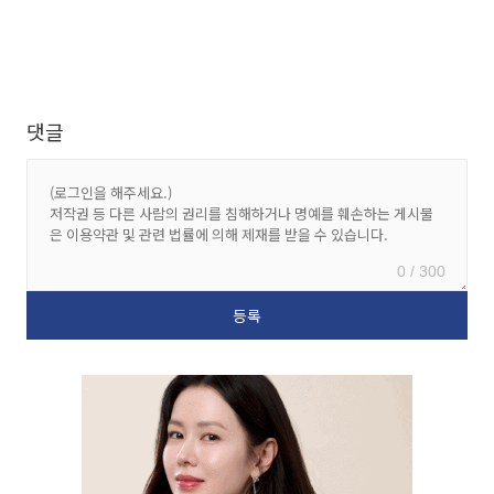
댓글
0 / 300