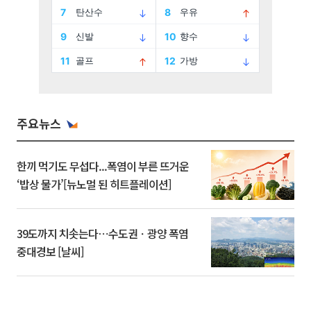
주요뉴스
한끼 먹기도 무섭다...폭염이 부른 뜨거운
‘밥상 물가’[뉴노멀 된 히트플레이션]
39도까지 치솟는다⋯수도권ㆍ광양 폭염
중대경보 [날씨]