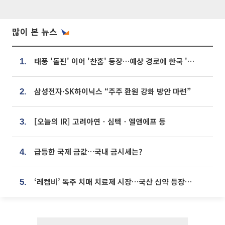
많이 본 뉴스
태풍 '돌핀' 이어 '찬홈' 등장…예상 경로에 한국 '한숨'
1.
삼성전자·SK하이닉스 “주주 환원 강화 방안 마련”
2.
[오늘의 IR] 고려아연ㆍ심텍ㆍ엘앤에프 등
3.
급등한 국제 금값…국내 금시세는?
4.
‘레켐비’ 독주 치매 치료제 시장…국산 신약 등장하나
5.