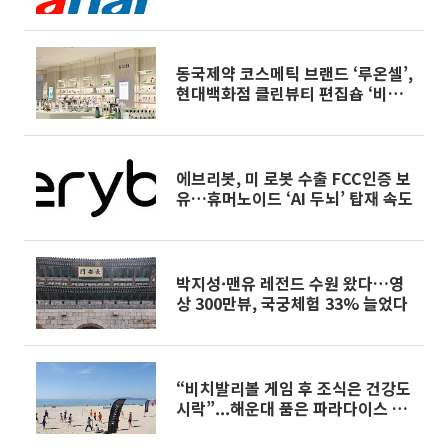
동국제약 코스메틱 브랜드 ‘루온셀’,
현대백화점 클린뷰티 편집숍 ‘비클
린’ 입점
에브리봇, 미 로봇 수출 FCC인증 보
유…휴머노이드 ‘AI 두뇌’ 탑재 속도
박지성·맨유 레전드 수원 왔다…영
상 300만뷰, 국궁체험 33% 늘었다
“비치발리볼 게임 후 조식은 건강도
시락”...해운대 품은 파라다이스 부
산의 ‘소셜 웰니스’[체크인 호텔]