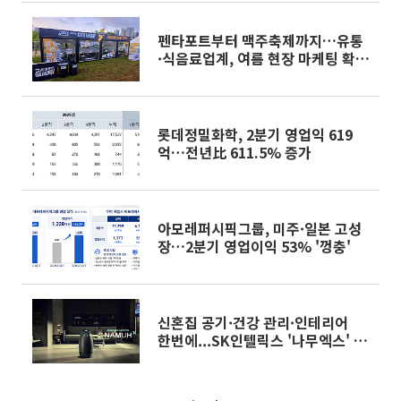
펜타포트부터 맥주축제까지…유통
·식음료업계, 여름 현장 마케팅 확
대
롯데정밀화학, 2분기 영업익 619
억…전년比 611.5% 증가
아모레퍼시픽그룹, 미주·일본 고성
장…2분기 영업이익 53% '껑충'
신혼집 공기·건강 관리·인테리어
한번에...SK인텔릭스 '나무엑스' 기
능 고도화