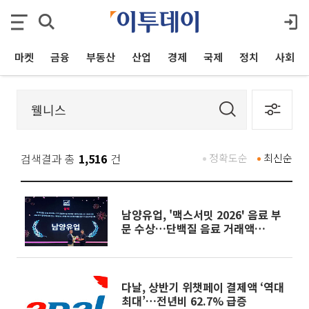
마켓
금융
부동산
산업
경제
국제
정치
사회
검색결과 총
1,516
건
정확도순
최신순
남양유업, '맥스서밋 2026' 음료 부
문 수상…단백질 음료 거래액
158%↑
다날, 상반기 위챗페이 결제액 ‘역대
최대’…전년비 62.7% 급증