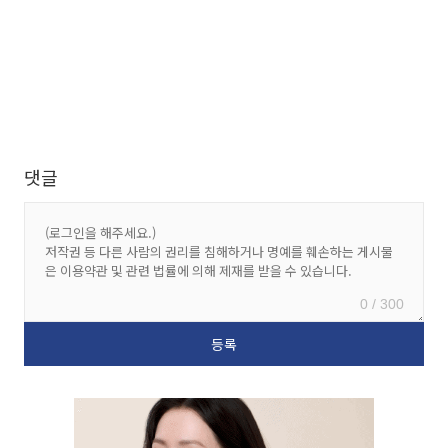
댓글
0 / 300