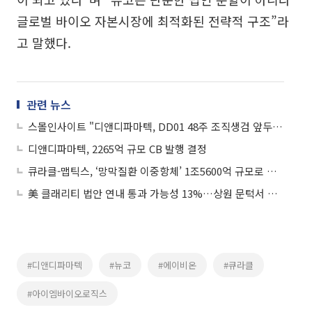
글로벌 바이오 자본시장에 최적화된 전략적 구조”라
고 말했다.
관련 뉴스
스몰인사이트 "디앤디파마텍, DD01 48주 조직생검 앞두고 기업가치 재평가 분수령"
디앤디파마텍, 2265억 규모 CB 발행 결정
큐라클-맵틱스, ‘망막질환 이중항체’ 1조5600억 규모로 기술수출
美 클래리티 법안 연내 통과 가능성 13%…상원 문턱서 제동
#디앤디파마텍
#뉴코
#에이비온
#큐라클
#아이엠바이오로직스