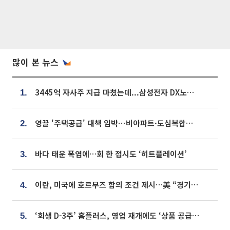
많이 본 뉴스
3445억 자사주 지급 마쳤는데...삼성전자 DX노조, 뒤늦은 '떼쓰기 집회'
1.
영끌 '주택공급' 대책 임박⋯비아파트·도심복합까지 총동원
2.
바다 태운 폭염에…회 한 접시도 ‘히트플레이션’
3.
이란, 미국에 호르무즈 합의 조건 제시…美 “경기 아직 안 끝나” [종합]
4.
‘회생 D-3주’ 홈플러스, 영업 재개에도 ‘상품 공급망’ 복구가 생존 관건
5.