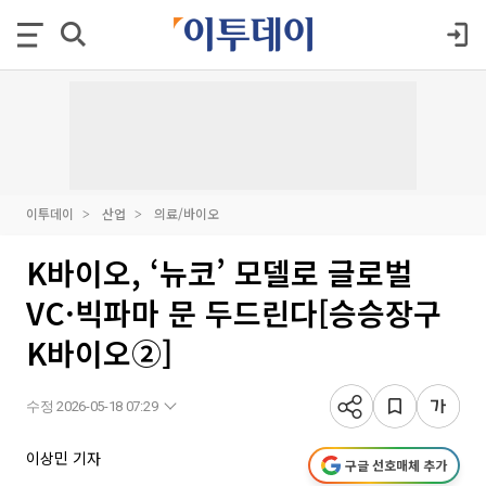
이투데이
산업
의료/바이오
K바이오, ‘뉴코’ 모델로 글로벌
VC·빅파마 문 두드린다[승승장구
K바이오②]
수정 2026-05-18 07:29
이상민 기자
구글 선호매체 추가