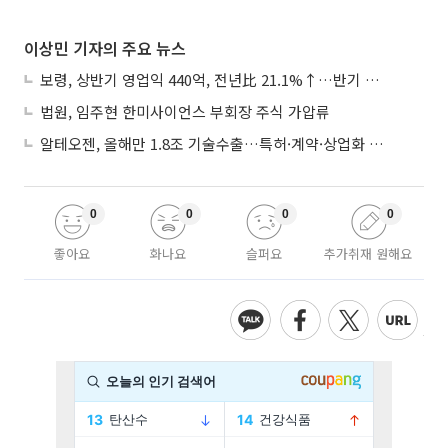
이상민 기자의 주요 뉴스
보령, 상반기 영업익 440억, 전년比 21.1%↑…반기 역대 최대
법원, 임주현 한미사이언스 부회장 주식 가압류
알테오젠, 올해만 1.8조 기술수출…특허·계약·상업화 ‘삼박자’
0
0
0
0
좋아요
화나요
슬퍼요
추가취재 원해요