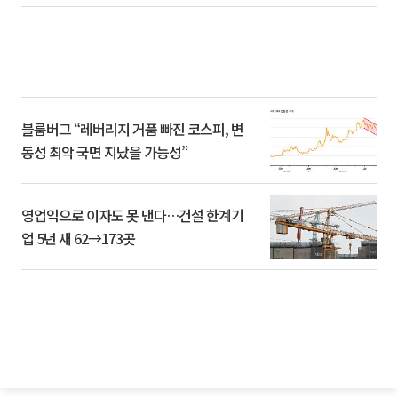
블룸버그 “레버리지 거품 빠진 코스피, 변
동성 최악 국면 지났을 가능성”
영업익으로 이자도 못 낸다…건설 한계기
업 5년 새 62→173곳