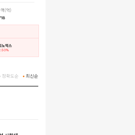
액(억)
718
랩지노믹스
2.50%
정확도순
최신순