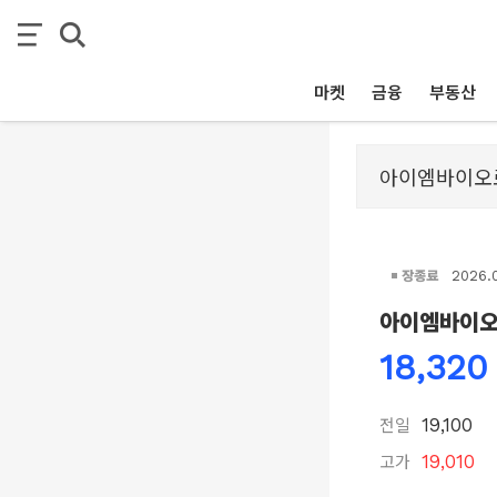
마켓
금융
부동산
장종료
2026.
아이엠바이
18,320
전일
19,100
고가
19,010