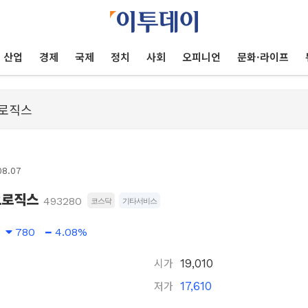
산업
경제
국제
정치
사회
오피니언
문화·라이프
08.07
오로직스
493280
코스닥
기타서비스
780
4.08%
시가
19,010
저가
17,610