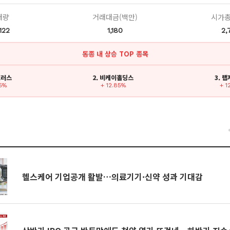
래량
거래대금(백만)
시가총
122
1,180
2,
동종 내 상승 TOP 종목
포러스
2. 비케이홀딩스
3. 
25%
+ 12.85%
+ 1
건
헬스케어 기업공개 활발…의료기기·신약 성과 기대감