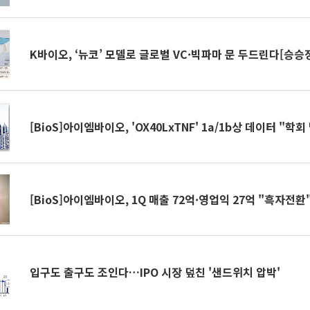
K바이오, ‘뉴코’ 모델로 글로벌 VC·빅파마 문 두드린다[승승
[BioS]아이엠바이오, 'OX40LxTNF' 1a/1b상 데이터 "학회
[BioS]아이엠바이오, 1Q 매출 72억·영업익 27억 "흑자전환
입구도 출구도 조인다…IPO 시장 덮친 '샌드위치 압박'