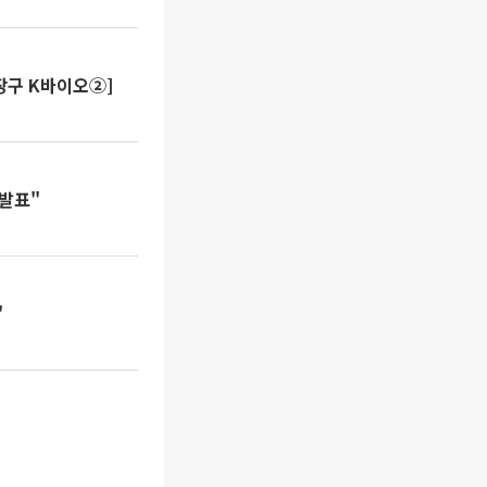
장구 K바이오②]
 발표"
"