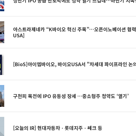
상반기 IPO 공급 반토막에도 청약 열기 뜨겁네…하반기 지속
아스트라제네카 “K바이오 혁신 주목”…오픈이노베이션 협력
USA]
[BioS]아이엠바이오, 바이오USA서 "차세대 파이프라인 논
구천피 목전에 IPO 유동성 장세 …중소형주 청약도 ‘열기’
[오늘의 IR] 현대자동차ㆍ롯데지주ㆍ쎄크 등