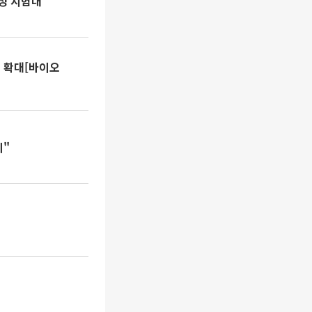
성 시험대
 확대[바이오
의"