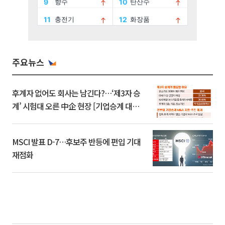
주요뉴스
후계자 없어도 회사는 남긴다?…‘제3자 승
계’ 시험대 오른 中企 현장 [기업승계 대전
환]
MSCI 발표 D-7…후보주 반등에 편입 기대
재점화