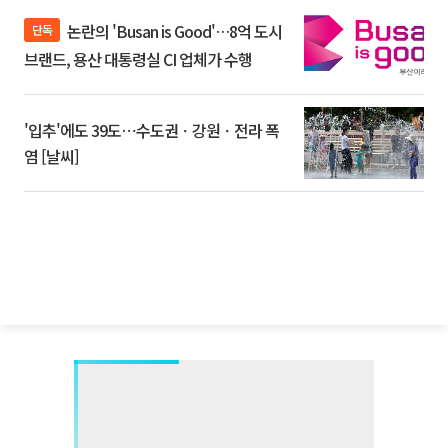
논란의 'Busan is Good'…8억 도시
단독
브랜드, 용산 대통령실 CI 업체가 수행
'입추'에도 39도⋯수도권ㆍ강원ㆍ전라 폭
염 [날씨]