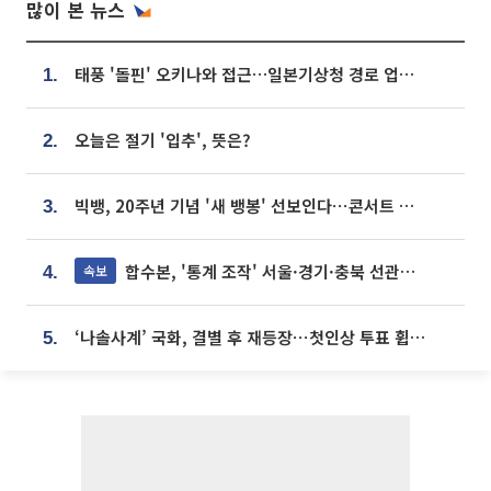
많이 본 뉴스
태풍 '돌핀' 오키나와 접근…일본기상청 경로 업데이트
1.
오늘은 절기 '입추', 뜻은?
2.
빅뱅, 20주년 기념 '새 뱅봉' 선보인다⋯콘서트 앞두고 팝업 개최
3.
합수본, '통계 조작' 서울·경기·충북 선관위 등 추가 압수수색
속보
4.
‘나솔사계’ 국화, 결별 후 재등장⋯첫인상 투표 휩쓸고 ‘인기녀’ 등극
5.