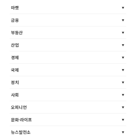
마켓
금융
부동산
산업
경제
국제
정치
사회
오피니언
문화·라이프
뉴스발전소