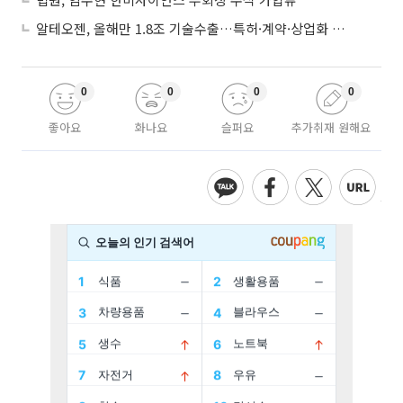
알테오젠, 올해만 1.8조 기술수출…특허·계약·상업화 ‘삼박자’
0
0
0
0
좋아요
화나요
슬퍼요
추가취재 원해요