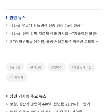
관련 뉴스
큐라클 “CU01 당뇨병성 신증 임상 2b상 성공”
큐라클, 신장·망막 치료제 성과 가시화…“기술이전 모멘텀 확대”
STO 하위법규 예상안, 풀링·거래한도·정형증권 로드맵 제시
#큐라클
#MT103
#맵틱스
#메멘토메디신
#이중항체
이상민 기자의 주요 뉴스
보령, 상반기 영업익 440억, 전년比 21.1%↑…반기 역대 최대
법원, 임주현 한미사이언스 부회장 주식 가압류