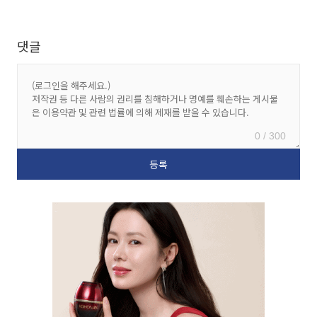
댓글
0 / 300