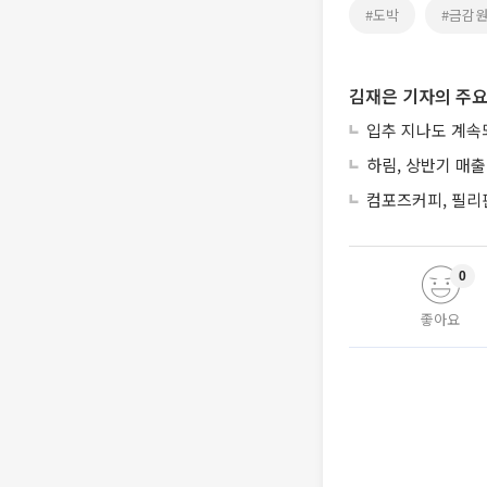
#도박
#금감
김재은 기자의 주요
입추 지나도 계속
하림, 상반기 매출
컴포즈커피, 필리
0
좋아요