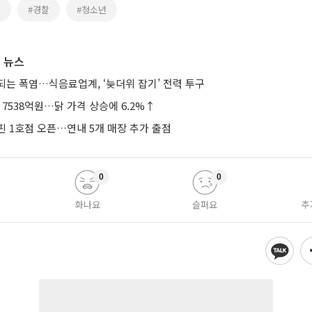
원
#경찰
#청소년
 뉴스
되는 폭염…식음료업계, ‘늦더위 잡기’ 전력 투구
 7538억원…닭 가격 상승에 6.2%↑
핀 1호점 오픈…연내 5개 매장 추가 출점
0
0
화나요
슬퍼요
추