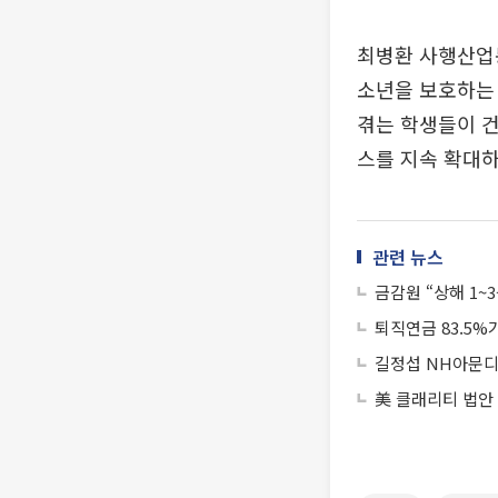
최병환 사행산업통
소년을 보호하는 
겪는 학생들이 건
스를 지속 확대하
관련 뉴스
금감원 “상해 1
퇴직연금 83.5
길정섭 NH아문디
美 클래리티 법안