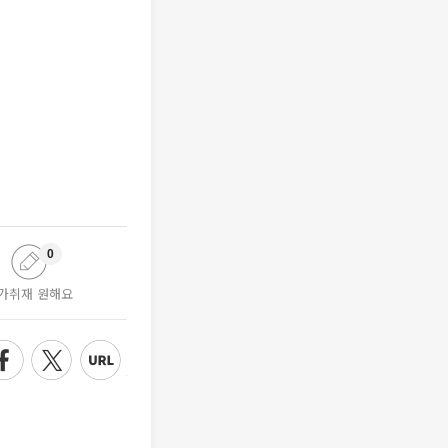
0
가취재 원해요