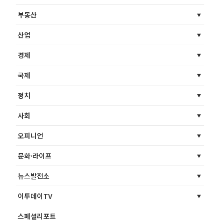
부동산
산업
경제
국제
정치
사회
오피니언
문화·라이프
뉴스발전소
이투데이TV
스페셜리포트