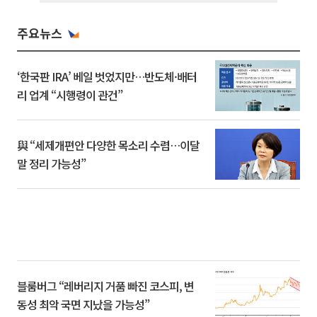
주요뉴스
‘한국판 IRA’ 베일 벗었지만…반도체·배터
리 업계 “시행령이 관건”
與 “세제개편안 다양한 목소리 수렴…이달
말 정리 가능성”
블룸버그 “레버리지 거품 빠진 코스피, 변
동성 최악 국면 지났을 가능성”