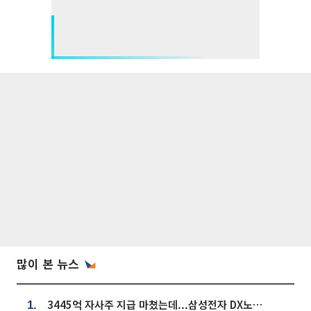
많이 본 뉴스
3445억 자사주 지급 마쳤는데...삼성전자 DX노조, 뒤늦은 '떼쓰기 집회'
1.