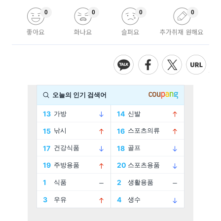
0
0
0
0
좋아요
화나요
슬퍼요
추가취재 원해요