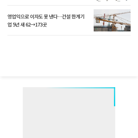
영업익으로 이자도 못 낸다…건설 한계기
업 5년 새 62→173곳