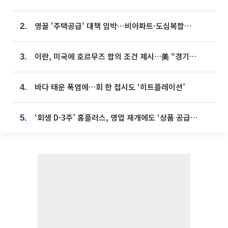
영끌 '주택공급' 대책 임박⋯비아파트·도심복합까지 총동원
2.
이란, 미국에 호르무즈 합의 조건 제시…美 “경기 아직 안 끝나” [종합]
3.
바다 태운 폭염에…회 한 접시도 ‘히트플레이션’
4.
‘회생 D-3주’ 홈플러스, 영업 재개에도 ‘상품 공급망’ 복구가 생존 관건
5.