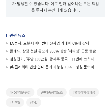
가 발생할 수 있습니다. 이로 인해 일어나는 모든 책임
은 투자자 본인에게 있습니다.
관련 뉴스
LG전자, 로봇·데이터센터 신사업 기대에 6%대 강세
폴레드, 상장 첫날 공모가 300% 상승 '따따상' 급등 출발
삼성전기, '주당 100만원' 황제주 등극…11번째 코스피 황제주로
美 클래리티 법안 연내 통과 가능성 13%…상원 문턱서 제동
#HD현대중공업
#현대중공업노조
#영업이익성과급
#임단협
#파업