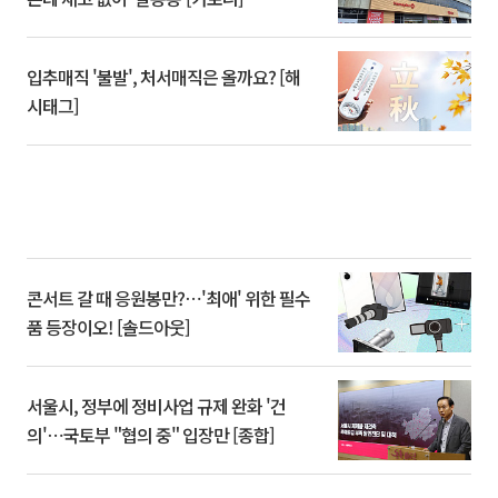
입추매직 '불발', 처서매직은 올까요? [해
시태그]
콘서트 갈 때 응원봉만?⋯'최애' 위한 필수
품 등장이오! [솔드아웃]
서울시, 정부에 정비사업 규제 완화 '건
의'⋯국토부 "협의 중" 입장만 [종합]