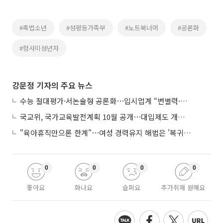
#촉법소년
#성평등가족부
#노트북너머
#공론화
#형사미성년자
강문정 기자의 주요 뉴스
수능 절대평가·서논술형 공론화⋯입시업계 “변별력·사교육 대책 먼저”
국교위, 국가교육발전계획 10월 공개⋯대입제도 개편 공론화 추진
"육아휴직만으론 한계"⋯여성 경력유지 해법은 '복귀 후 유연근무’
0
0
0
0
좋아요
화나요
슬퍼요
추가취재 원해요