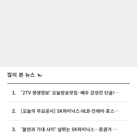
많이 본 뉴스
'2TV 생생정보' 오늘방송맛집- 배우 강성진 단골! 쌀국수ㆍ푸팟퐁 커리 맛집 '블○○○'
1.
[오늘의 주요공시] SK하이닉스·HLB·진에어·포스코홀딩스·네이버·대우건설 등
2.
'불안과 기대 사이' 널뛰는 SK하이닉스…증권가 "HBM4·LTA 기반 펀터멘털 견고"
3.