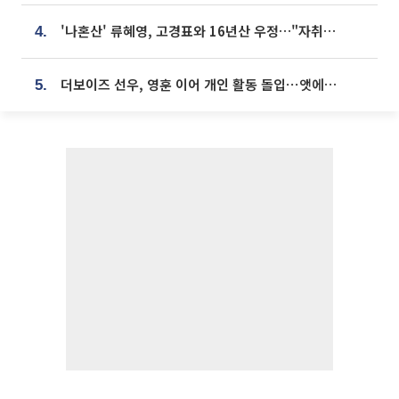
'나혼산' 류혜영, 고경표와 16년산 우정…"자취방서 부모님과 마주쳐"
4.
더보이즈 선우, 영훈 이어 개인 활동 돌입⋯앳에어리어와 전속계약
5.