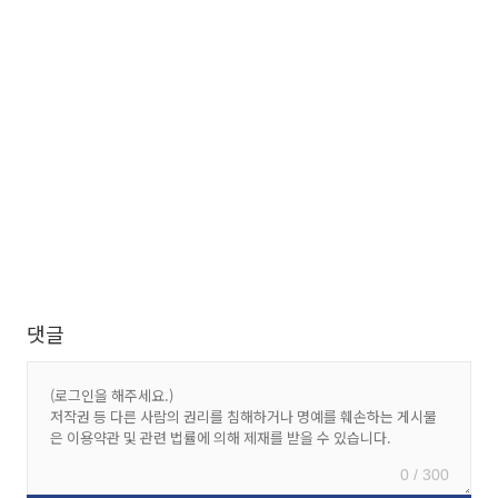
댓글
0 / 300