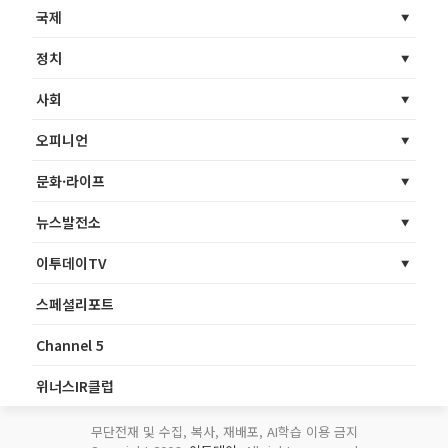
국제
정치
사회
오피니언
문화·라이프
뉴스발전소
이투데이TV
스페셜리포트
Channel 5
위너스IR클럽
무단전재 및 수집, 복사, 재배포, AI학습 이용 금지