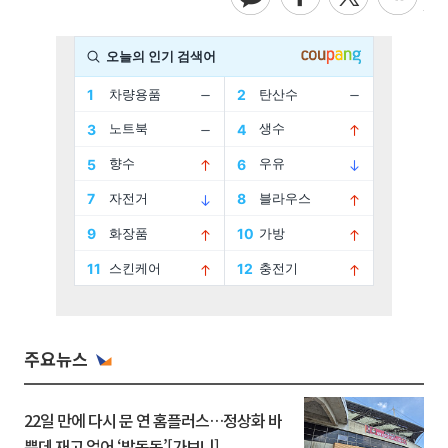
주요뉴스
22일 만에 다시 문 연 홈플러스…정상화 바
쁜데 재고 없어 ‘발동동’[가보니]