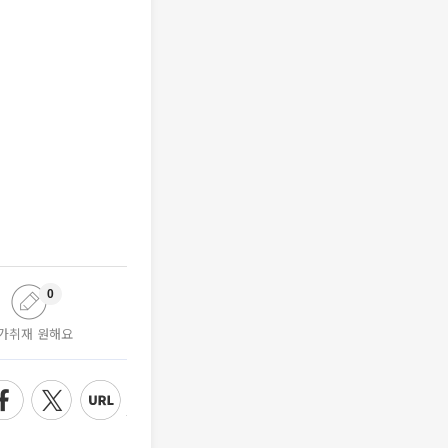
0
가취재 원해요