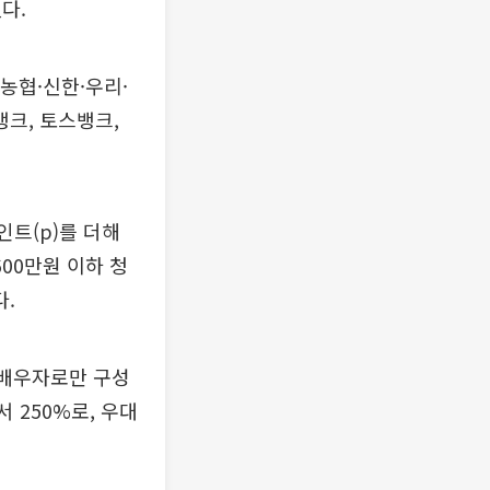
다.
농협·신한·우리·
뱅크, 토스뱅크,
인트(p)를 더해
00만원 이하 청
다.
 배우자로만 구성
 250%로, 우대