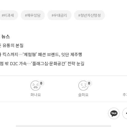
#비과세
#재무상담
#우대금리
#청년자산형성
 뉴스
 유통의 본질
 킥스까지…‘체험형’ 패션 브랜드, 잇단 제주행
점 밖 D2C 가속…‘플래그십·문화공간’ 전략 눈길
0
0
화나요
슬퍼요
추