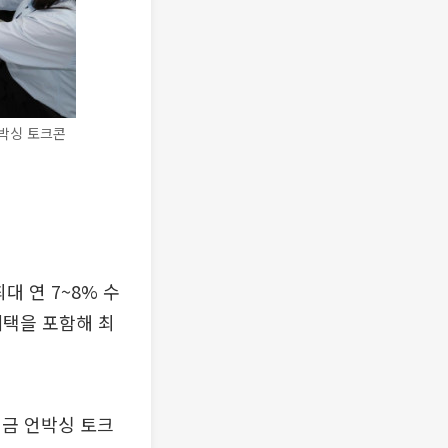
박싱 토크콘
 연 7~8% 수
혜택을 포함해 최
금 언박싱 토크