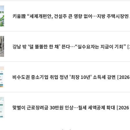
키움證 “세제개편안, 건설주 큰 영향 없어…지방 주택시장엔
강남 밖 ‘덜 똘똘한 한 채’ 뜬다⋯“실수요자는 지금이 기회” [
비수도권 중소기업 취업 청년 '최장 10년' 소득세 감면 [202
맞벌이 근로장려금 30만원 인상⋯월세 세액공제 확대 [2026