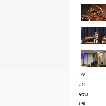
마켓
금융
부동산
산업