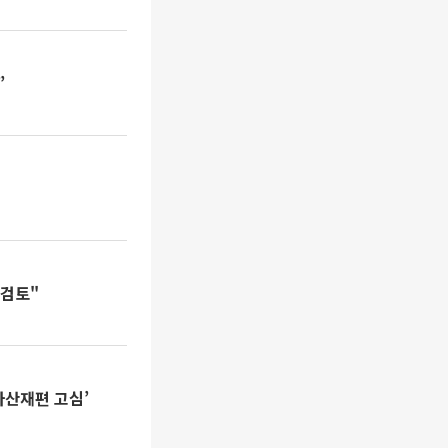
”
재검토"
자산재편 고심’