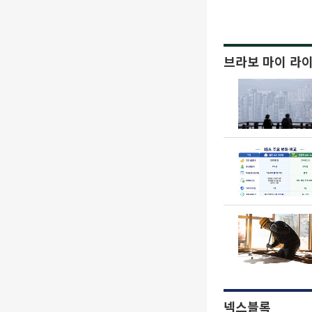
브라보 마이 라
넥스블록