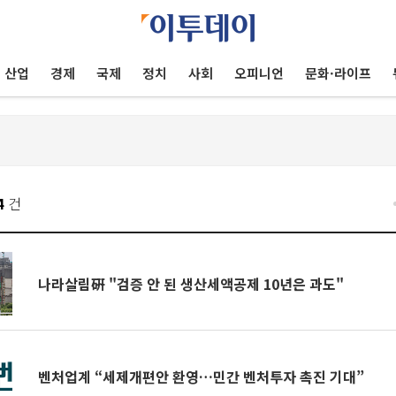
산업
경제
국제
정치
사회
오피니언
문화·라이프
4
건
나라살림硏 "검증 안 된 생산세액공제 10년은 과도"
벤처업계 “세제개편안 환영…민간 벤처투자 촉진 기대”