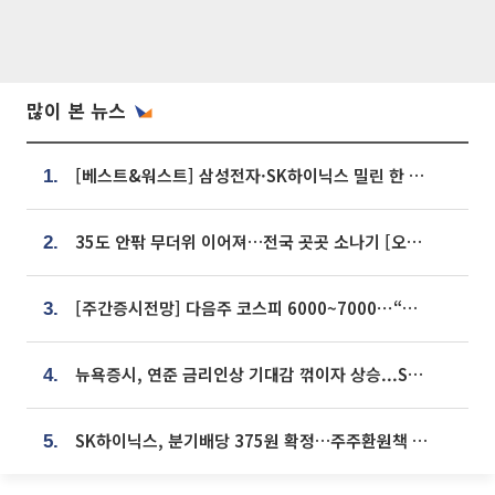
많이 본 뉴스
[베스트&워스트] 삼성전자·SK하이닉스 밀린 한 주…상상인증권은 85% 급등
1.
35도 안팎 무더위 이어져…전국 곳곳 소나기 [오늘 날씨]
2.
[주간증시전망] 다음주 코스피 6000~7000⋯“外人 수급은 정책이 변수”
3.
뉴욕증시, 연준 금리인상 기대감 꺾이자 상승...S&P500 사상 최고치 [종합]
4.
SK하이닉스, 분기배당 375원 확정…주주환원책 9월로 앞당겨 발표
5.