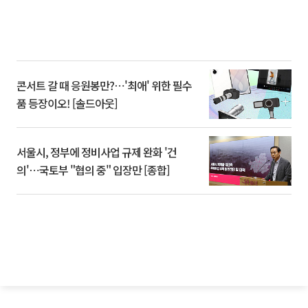
콘서트 갈 때 응원봉만?⋯'최애' 위한 필수
품 등장이오! [솔드아웃]
서울시, 정부에 정비사업 규제 완화 '건
의'⋯국토부 "협의 중" 입장만 [종합]