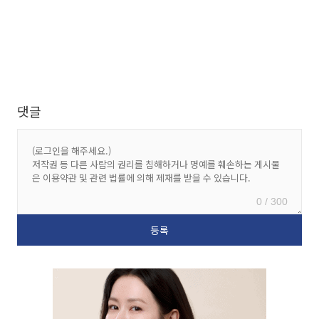
댓글
0 / 300