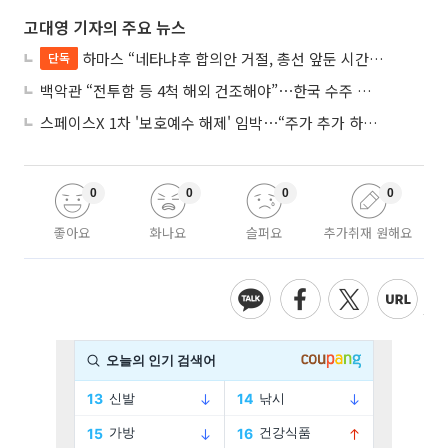
고대영 기자의 주요 뉴스
하마스 “네타냐후 합의안 거절, 총선 앞둔 시간 끌기”
단독
백악관 “전투함 등 4척 해외 건조해야”⋯한국 수주 기대
스페이스X 1차 '보호예수 해제' 임박⋯“주가 추가 하락 가능성”
0
0
0
0
좋아요
화나요
슬퍼요
추가취재 원해요