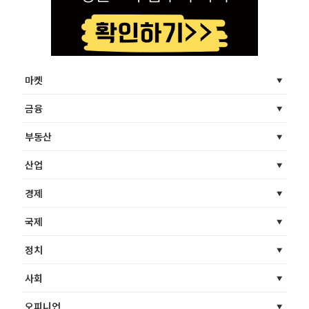
마켓
금융
부동산
산업
경제
국제
정치
사회
오피니언