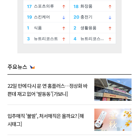
주요뉴스
22일 만에 다시 문 연 홈플러스…정상화 바
쁜데 재고 없어 ‘발동동’[가보니]
입추매직 '불발', 처서매직은 올까요? [해
시태그]