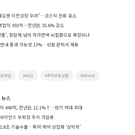
알테오젠 이전상장 우려”…코스닥 잔류 호소
영업익 393억⋯전년比 35.6% 감소
랫폼’, 항암제 넘어 자가면역·뇌질환으로 확장되나
 연내 통과 가능성 13%…상원 문턱서 제동
할로자임
#MSD
#특허무효심판
#MDASE
 뉴스
익 440억, 전년比 21.1%↑…반기 역대 최대
미사이언스 부회장 주식 가압류
1.8조 기술수출…특허·계약·상업화 ‘삼박자’