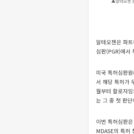
▲알테오젠 본
알테오젠은 파트너
심판(PGR)에서
미국 특허심판원(
서 해당 특허가 
월부터 할로자임의
는 그 중 첫 판단
이번 특허심판은
MDASE의 특허