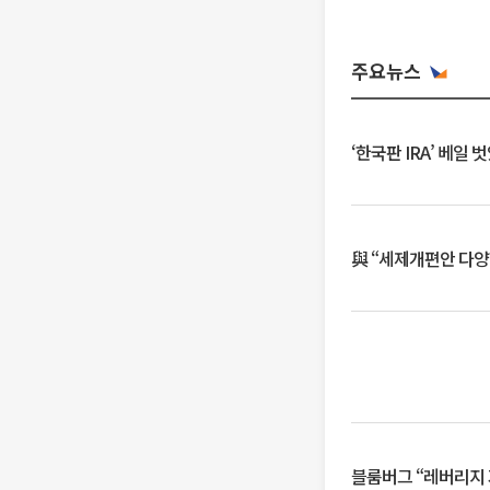
주요뉴스
‘한국판 IRA’ 베
與 “세제개편안 다양
블룸버그 “레버리지 