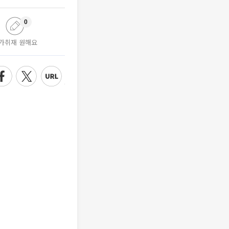
0
가취재 원해요