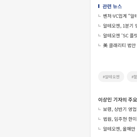
관련 뉴스
벤처·VC업계 “
알테오젠, 1분기 
알테오젠 ‘SC 플
美 클래리티 법안
#알테오젠
#
이상민 기자의 주요
보령, 상반기 영업
법원, 임주현 한
알테오젠, 올해만 