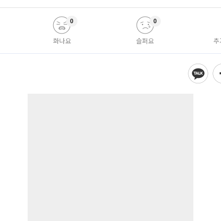
0
0
화나요
슬퍼요
추