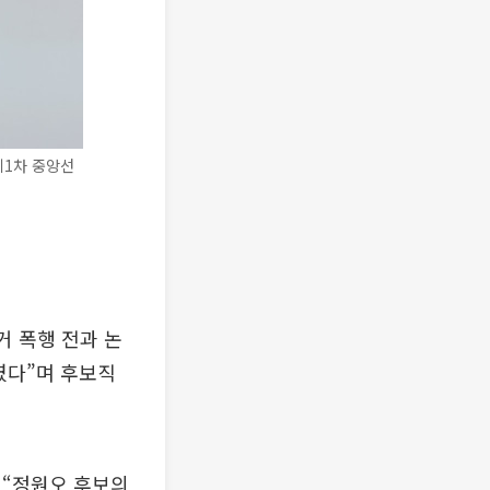
제1차 중앙선
 폭행 전과 논
였다”며 후보직
 “정원오 후보의