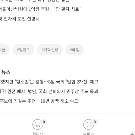
 서울아산병원에 1억원 후원…“암 환자 치료”
 첫 일자리 도전 설명서
서울
#정원오
#개혁신당
#국힘
 뉴스
의했지만 '형소법'은 강행…8월 국회 '입법 2차전' 예고
권 완전 폐지' 법안, 국회 본회의서 민주당 주도 통과
 후보에 최길수 추천…10년 공백 해소 속도
0
0
화나요
슬퍼요
추