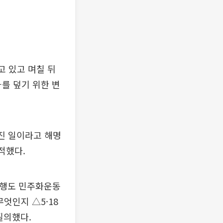
고 있고 며칠 뒤
과를 덮기 위한 변
진 일이라고 해명
적했다.
 폭행도 민주화운동
엇인지 △5·18
질의했다.