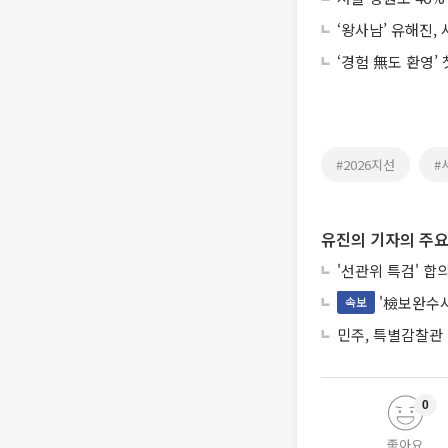
‘왕사남’ 유해진,
‘경험 無도 환영’
#2026지선
#
유진의 기자의 주요
'선관위 특검' 합
'檢보완수사
속보
민주, 특별감찰관
0
좋아요