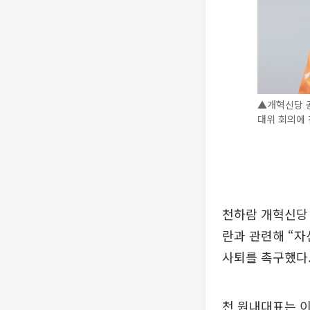
▲개혁신당 공
대위 회의에 
천하람 개혁신당 
란과 관련해 “자
사퇴를 촉구했다
천 원내대표는 