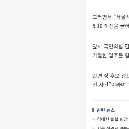
그러면서 “서울
5·18 정신을 
앞서 국민의힘 
거절한 업주를 
반면 정 후보 캠
진 사건”이라며 
관련 뉴스
김태헌 출협 회장
서울 정원오 46%