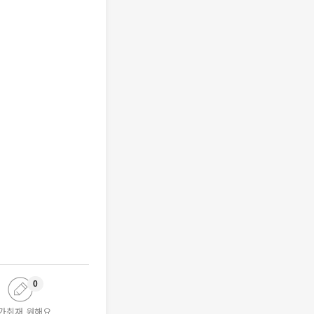
0
가취재 원해요