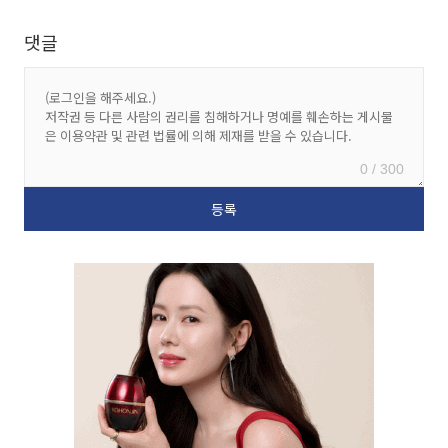
댓글
0 / 300