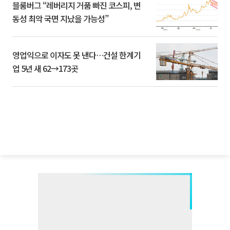
블룸버그 “레버리지 거품 빠진 코스피, 변
동성 최악 국면 지났을 가능성”
영업익으로 이자도 못 낸다…건설 한계기
업 5년 새 62→173곳