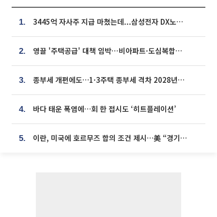
3445억 자사주 지급 마쳤는데...삼성전자 DX노조, 뒤늦은 '떼쓰기 집회'
1.
영끌 '주택공급' 대책 임박⋯비아파트·도심복합까지 총동원
2.
종부세 개편에도…1·3주택 종부세 격차 2028년부터 확대
3.
바다 태운 폭염에…회 한 접시도 ‘히트플레이션’
4.
이란, 미국에 호르무즈 합의 조건 제시…美 “경기 아직 안 끝나” [종합]
5.