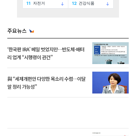
주요뉴스
‘한국판 IRA’ 베일 벗었지만…반도체·배터
리 업계 “시행령이 관건”
與 “세제개편안 다양한 목소리 수렴…이달
말 정리 가능성”