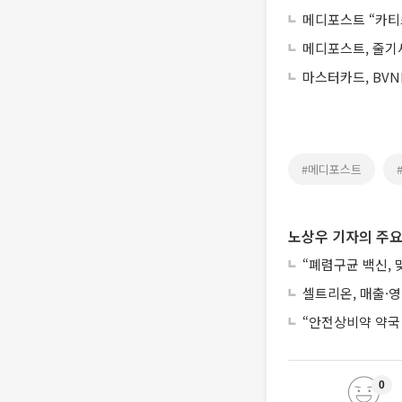
메디포스트 “카티스
메디포스트, 줄기세
마스터카드, BVN
#메디포스트
노상우 기자의 주요
“폐렴구균 백신,
셀트리온, 매출·
“안전상비약 약국
0