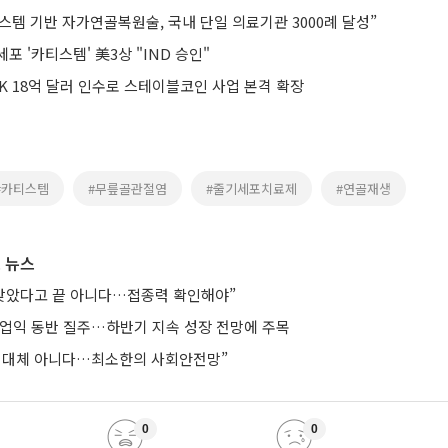
템 기반 자가연골복원술, 국내 단일 의료기관 3000례 달성”
포 '카티스템' 美3상 "IND 승인"
K 18억 달러 인수로 스테이블코인 사업 본격 확장
#카티스템
#무릎골관절염
#줄기세포치료제
#연골재생
 뉴스
 맞았다고 끝 아니다…접종력 확인해야”
영업익 동반 질주…하반기 지속 성장 전망에 주목
 대체 아니다…최소한의 사회안전망”
0
0