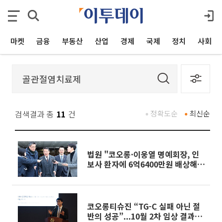
마켓
금융
부동산
산업
경제
국제
정치
사회
검색결과 총
11
건
정확도순
최신순
법원 "코오롱·이웅열 명예회장, 인
보사 환자에 6억6400만원 배상해
야"
코오롱티슈진 “TG-C 실패 아닌 절
반의 성공”...10월 2차 임상 결과에