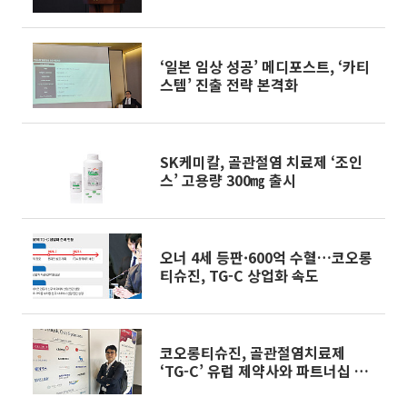
승부
‘일본 임상 성공’ 메디포스트, ‘카티
스템’ 진출 전략 본격화
SK케미칼, 골관절염 치료제 ‘조인
스’ 고용량 300㎎ 출시
오너 4세 등판·600억 수혈…코오롱
티슈진, TG-C 상업화 속도
코오롱티슈진, 골관절염치료제
‘TG-C’ 유럽 제약사와 파트너십 모
색