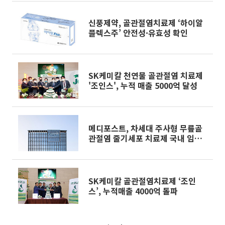
신풍제약, 골관절염치료제 ‘하이알
플렉스주’ 안전성·유효성 확인
SK케미칼 천연물 골관절염 치료제
'조인스', 누적 매출 5000억 달성
메디포스트, 차세대 주사형 무릎골
관절염 줄기세포 치료제 국내 임상
1상 12월 종료
SK케미칼 골관절염치료제 ‘조인
스’, 누적매출 4000억 돌파