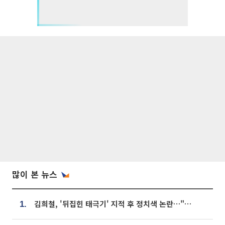
많이 본 뉴스
김희철, '뒤집힌 태극기' 지적 후 정치색 논란…"좌우 떠나 우리나라 국기"
1.