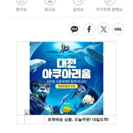
좋아요
화나요
슬퍼요
추가취재 원해요