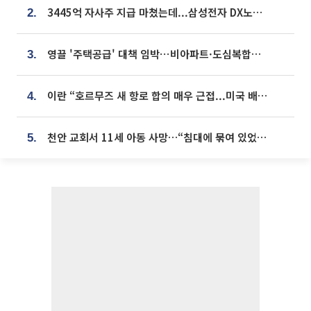
3445억 자사주 지급 마쳤는데...삼성전자 DX노조, 뒤늦은 '떼쓰기 집회'
2.
영끌 '주택공급' 대책 임박⋯비아파트·도심복합까지 총동원
3.
이란 “호르무즈 새 항로 합의 매우 근접...미국 배상 먼저”
4.
천안 교회서 11세 아동 사망…“침대에 묶여 있었다” 진술 확보
5.