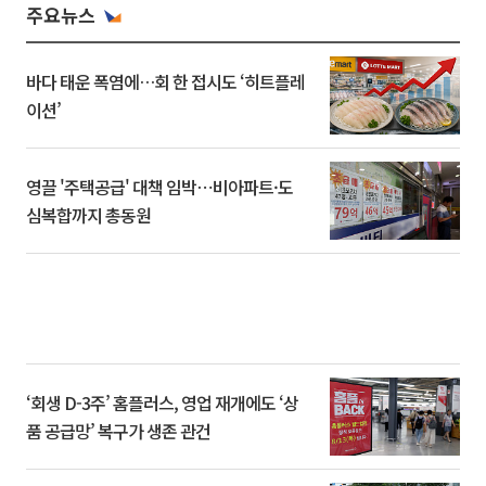
주요뉴스
바다 태운 폭염에…회 한 접시도 ‘히트플레
이션’
영끌 '주택공급' 대책 임박⋯비아파트·도
심복합까지 총동원
‘회생 D-3주’ 홈플러스, 영업 재개에도 ‘상
품 공급망’ 복구가 생존 관건