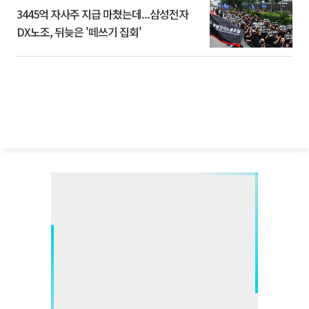
3445억 자사주 지급 마쳤는데...삼성전자
DX노조, 뒤늦은 '떼쓰기 집회'