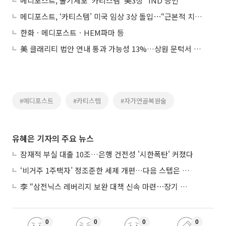
메디포스트, 줄기세포 '카티스템' 美3상 "IND 승인"
메디포스트, ‘카티스템’ 미국 임상 3상 돌입⋯“근본적 치료제 입증 가속”
한화ㆍ메디포스트ㆍHEM파마 등
美 클래리티 법안 연내 통과 가능성 13%…상원 문턱서 제동
#메디포스트
#카티스템
#자가연골복원술
유혜은 기자의 주요 뉴스
잠재적 부실 대출 10조…은행 건전성 '시한폭탄' 커졌다
‘비거주 1주택자’ 정조준한 세제 개편…다음 스텝은 금융 대책
李 “삼전닉스 레버리지 보완 대책 신속 마련⋯장기 채무 과감히 탕감”
0
0
0
0