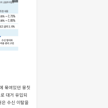
에 묶여있던 뭉칫
으로 대거 유입되
권은 수신 이탈을