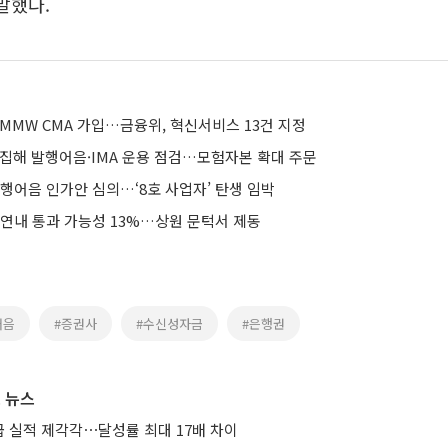
말했다.
MMW CMA 가입…금융위, 혁신서비스 13건 지정
소집해 발행어음·IMA 운용 점검…모험자본 확대 주문
행어음 인가안 심의…‘8호 사업자’ 탄생 임박
 연내 통과 가능성 13%…상원 문턱서 제동
어음
#증권사
#수신성자금
#은행권
 뉴스
 실적 제각각⋯달성률 최대 17배 차이