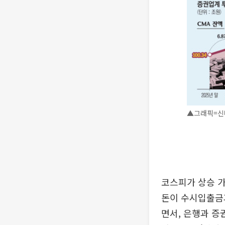
▲그래픽=신미
코스피가 상승 
돈이 수시입출금과
면서, 은행과 증