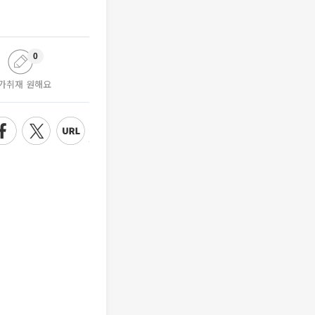
0
가취재 원해요