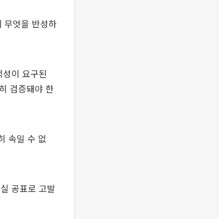
데 무엇을 반성하
덕성이 요구된
히 검증돼야 한
히 속일 수 없
실 공표로 고발