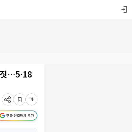
짓…5·18
구글 선호매체 추가