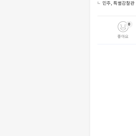
민주, 특별감찰관
0
좋아요