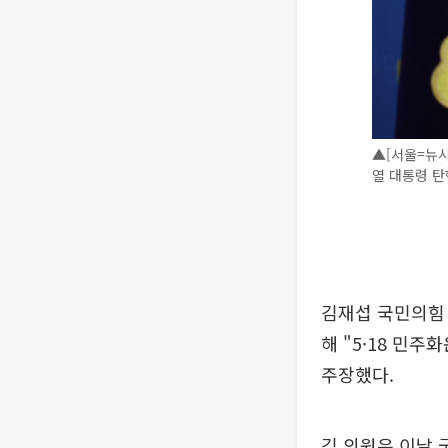
▲[서울=뉴시
열 대통령 탄핵
김재섭 국민의힘 
해 "5·18 민
주장했다.
김 의원은 이날 