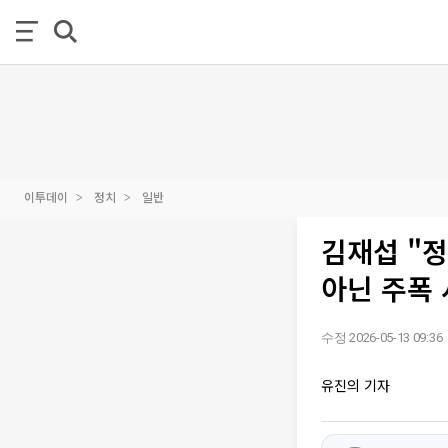
이투데이
정치
일반
김재섭 "정
아닌 주폭 
수정 2026-05-13 09:36
유진의 기자