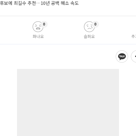
 후보에 최길수 추천…10년 공백 해소 속도
0
0
화나요
슬퍼요
추