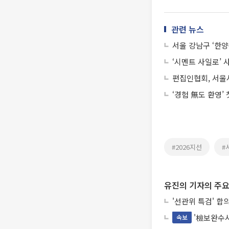
관련 뉴스
서울 강남구 ‘한양
‘시멘트 사일로’ 
편집인협회, 서울
‘경험 無도 환영’
#2026지선
#
유진의 기자의 주요
'선관위 특검' 합
'檢보완수사
속보