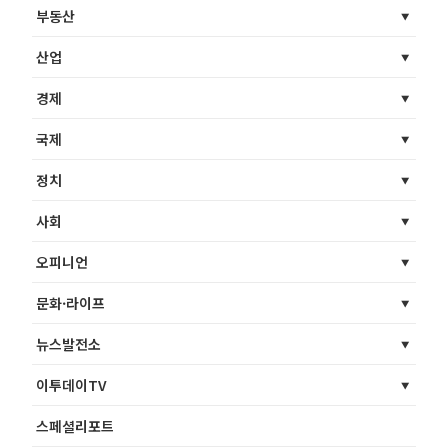
부동산
산업
경제
국제
정치
사회
오피니언
문화·라이프
뉴스발전소
이투데이TV
스페셜리포트