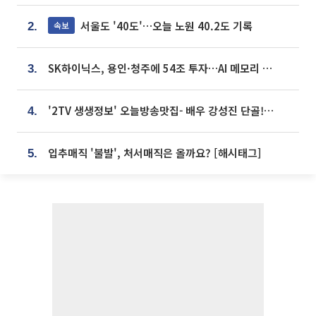
서울도 '40도'…오늘 노원 40.2도 기록
속보
2.
SK하이닉스, 용인·청주에 54조 투자…AI 메모리 생산기지 키운다
3.
'2TV 생생정보' 오늘방송맛집- 배우 강성진 단골! 쌀국수ㆍ푸팟퐁 커리 맛집 '블○○○'
4.
입추매직 '불발', 처서매직은 올까요? [해시태그]
5.