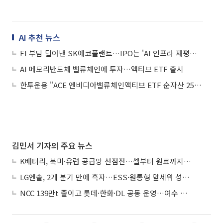
AI 추천 뉴스
FI 부담 덜어낸 SK에코플랜트…IPO는 'AI 인프라 재평가' 시험대
AI 메모리반도체 밸류체인에 투자…액티브 ETF 출시
한투운용 "ACE 엔비디아밸류체인액티브 ETF 순자산 2500억원 돌파"
김민서 기자의 주요 뉴스
K배터리, 북미·유럽 공급망 선점전…셀부터 원료까지 현지화
LG엔솔, 2개 분기 만에 흑자…ESS·원통형 앞세워 성장 가속
NCC 139만t 줄이고 롯데·한화·DL 공동 운영…여수 1호 본궤도