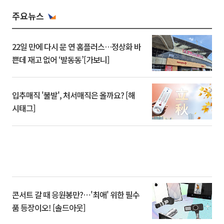
주요뉴스
22일 만에 다시 문 연 홈플러스…정상화 바
쁜데 재고 없어 ‘발동동’[가보니]
입추매직 '불발', 처서매직은 올까요? [해
시태그]
콘서트 갈 때 응원봉만?⋯'최애' 위한 필수
품 등장이오! [솔드아웃]