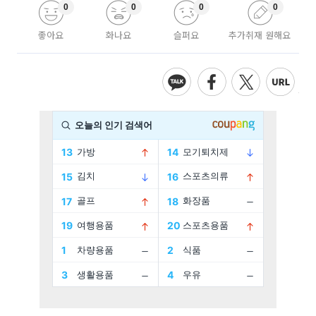
0
0
0
0
좋아요
화나요
슬퍼요
추가취재 원해요