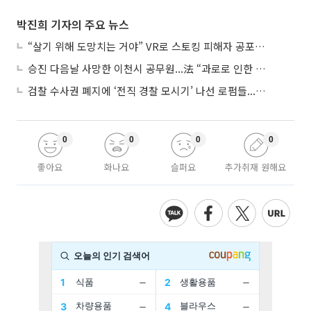
박진희 기자의 주요 뉴스
“살기 위해 도망치는 거야” VR로 스토킹 피해자 공포 마주한 수형자들
승진 다음날 사망한 이천시 공무원...法 “과로로 인한 순직”
검찰 수사권 폐지에 ‘전직 경찰 모시기’ 나선 로펌들...“경찰수사 대응 강화”
0
0
0
0
좋아요
화나요
슬퍼요
추가취재 원해요