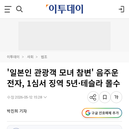
이투데이
사회
법조
'일본인 관광객 모녀 참변' 음주운
전자, 1심서 징역 5년·테슬라 몰수
수정 2026-05-12 15:28
박진희 기자
구글 선호매체 추가