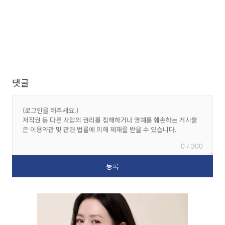
댓글
0 / 300