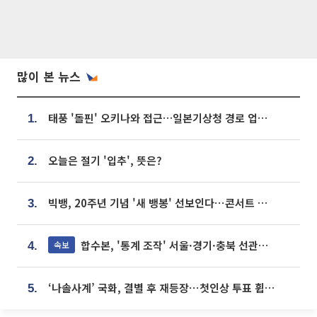
많이 본 뉴스
태풍 '돌핀' 오키나와 접근…일본기상청 경로 업데이트
1.
오늘은 절기 '입추', 뜻은?
2.
빅뱅, 20주년 기념 '새 뱅봉' 선보인다⋯콘서트 앞두고 팝업 개최
3.
합수본, '통계 조작' 서울·경기·충북 선관위 등 추가 압수수색
속보
4.
‘나솔사계’ 국화, 결별 후 재등장⋯첫인상 투표 휩쓸고 ‘인기녀’ 등극
5.