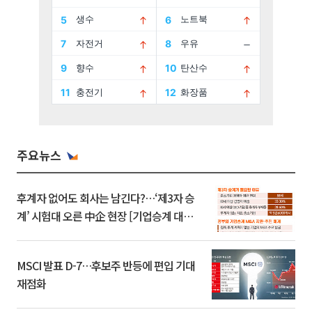
주요뉴스
후계자 없어도 회사는 남긴다?…‘제3자 승
계’ 시험대 오른 中企 현장 [기업승계 대전
환]
MSCI 발표 D-7…후보주 반등에 편입 기대
재점화