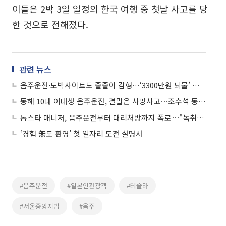
이들은 2박 3일 일정의 한국 여행 중 첫날 사고를 당
한 것으로 전해졌다.
관련 뉴스
음주운전·도박사이트도 줄줄이 감형…‘3300만원 뇌물’ 현직 부장판사 재판행
동해 10대 여대생 음주운전, 결말은 사망사고⋯조수석 동승자 숨져
톱스타 매니저, 음주운전부터 대리처방까지 폭로⋯"녹취있지만 보복두려워"
‘경험 無도 환영’ 첫 일자리 도전 설명서
#음주운전
#일본인관광객
#테슬라
#서울중앙지법
#음주