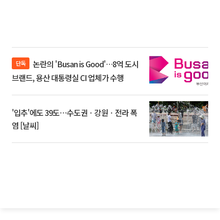
논란의 'Busan is Good'…8억 도시
단독
브랜드, 용산 대통령실 CI 업체가 수행
'입추'에도 39도⋯수도권ㆍ강원ㆍ전라 폭
염 [날씨]