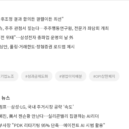
사후조정 결과 합의든 결렬이든 최선"
슈, 주주 관점서 짚는다…주주행동연구원, 전문가 좌담회 개최
휴전 위태"⋯삼성전자 총파업 운명의 날 外
예상안, 풀링·거래한도·정형증권 로드맵 제시
초기업노조
#성과급제도화
#영업이익배분
#OPI상한폐지
 뉴스
프…삼성·LG, 국내 주거시장 공략 ‘속도’
해진, 美서 젠슨황 만난다⋯실리콘밸리 집결하는 AI리더
사장 "PDK 리타기팅 95% 단축…에이전트 AI 시범 활용"