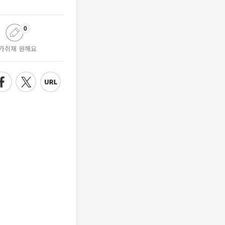
0
가취재 원해요