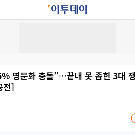
5% 명문화 충돌”…끝내 못 좁힌 3대 쟁
공전]