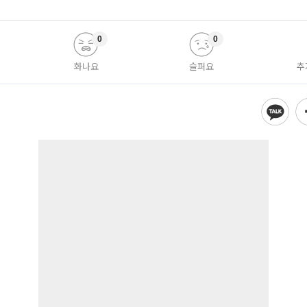
0
0
화나요
슬퍼요
추