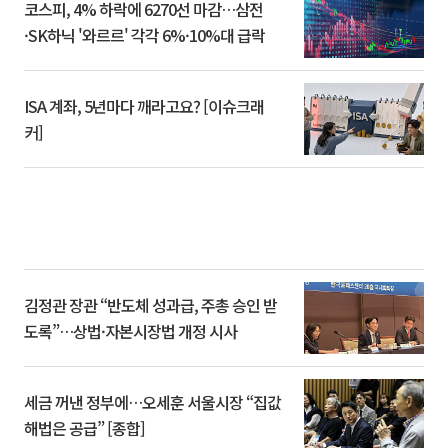
코스피, 4% 하락에 6270선 마감…삼전
·SK하닉 '와르르' 각각 6%·10%대 급락
ISA 계좌, 5년마다 깨라고요? [이슈크래
커]
김정관 장관 “반도체 성과급, 주총 승인 받
도록”…상법·자본시장법 개정 시사
세금 꺼낸 정부에…오세훈 서울시장 “집값
해법은 공급” [종합]