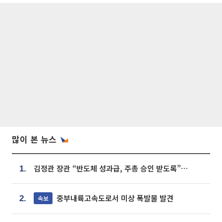
많이 본 뉴스
김정관 장관 “반도체 성과급, 주총 승인 받도록”…상법·자본시장법 개정 시사
1.
중부내륙고속도로서 미상 폭발물 발견
속보
2.