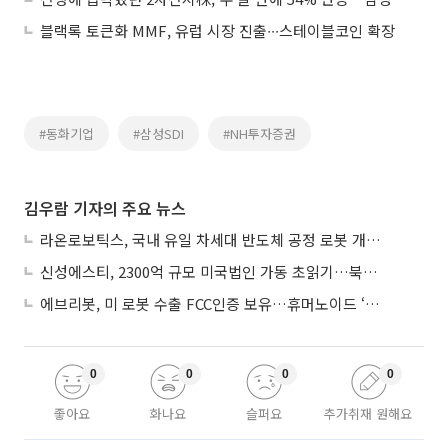
블랙록 토큰화 MMF, 유럽 시장 진출∙∙∙스테이블코인 확장
#동화기업
#삼성SDI
#NH투자증권
김우람 기자의 주요 뉴스
라온로보틱스, 국내 유일 차세대 반도체 공정 로봇 개발 ‘고객사 테스트 진행’
신성에스티, 2300억 규모 미국법인 가동 초읽기…북미 ESS 공략 본격화
에브리봇, 미 로봇 수출 FCC인증 보유…휴머노이드 ‘AI 두뇌’ 탑재 속도
0
0
0
0
좋아요
화나요
슬퍼요
추가취재 원해요