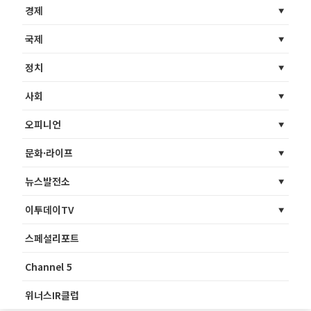
경제
국제
정치
사회
오피니언
문화·라이프
뉴스발전소
이투데이TV
스페셜리포트
Channel 5
위너스IR클럽