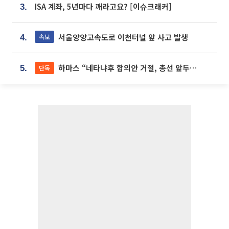
ISA 계좌, 5년마다 깨라고요? [이슈크래커]
3.
서울양양고속도로 이천터널 앞 사고 발생
속보
4.
하마스 “네타냐후 합의안 거절, 총선 앞두고 시간 끌기”
단독
5.