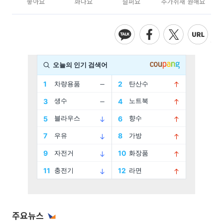
좋아요
화나요
슬퍼요
추가취재 원해요
주요뉴스