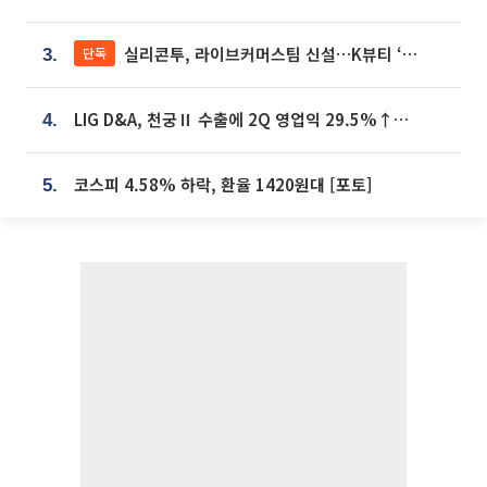
실리콘투, 라이브커머스팀 신설…K뷰티 ‘글로벌 판매망’ 확대[K뷰티 라방戰]
단독
3.
LIG D&A, 천궁Ⅱ 수출에 2Q 영업익 29.5%↑…수주잔고 24.6조 [종합]
4.
코스피 4.58% 하락, 환율 1420원대 [포토]
5.