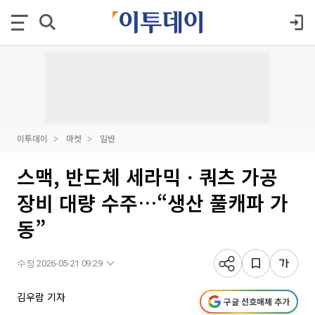
이투데이
마켓
일반
스맥, 반도체 세라믹ㆍ쿼츠 가공
장비 대량 수주…“생산 풀캐파 가
동”
수정 2026-05-21 09:29
김우람 기자
구글 선호매체 추가