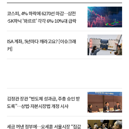
코스피, 4% 하락에 6270선 마감…삼전
·SK하닉 '와르르' 각각 6%·10%대 급락
ISA 계좌, 5년마다 깨라고요? [이슈크래
커]
김정관 장관 “반도체 성과급, 주총 승인 받
도록”…상법·자본시장법 개정 시사
세금 꺼낸 정부에…오세훈 서울시장 “집값