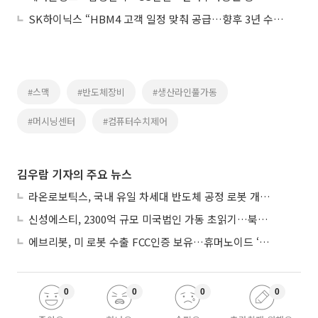
SK하이닉스 “HBM4 고객 일정 맞춰 공급…향후 3년 수요 캐파 상회”
#스맥
#반도체장비
#생산라인풀가동
#머시닝센터
#컴퓨터수치제어
김우람 기자의 주요 뉴스
라온로보틱스, 국내 유일 차세대 반도체 공정 로봇 개발 ‘고객사 테스트 진행’
신성에스티, 2300억 규모 미국법인 가동 초읽기…북미 ESS 공략 본격화
에브리봇, 미 로봇 수출 FCC인증 보유…휴머노이드 ‘AI 두뇌’ 탑재 속도
0
0
0
0