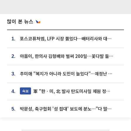
많이 본 뉴스
포스코퓨처엠, LFP 시장 뚫었다…배터리사와 대규모 장기 공급 합의
1.
아옳이, 한의사 김형배와 벌써 200일⋯꽃다발 들고 "프러포즈 아냐"
2.
추미애 "복지가 아니라 도민이 늘었다"…재정난 책임론 정면돌파
3.
軍 "한ㆍ미, 北 발사 탄도미사일 제원 정밀분석 중"
속보
4.
박문성, 축구협회 '성 접대' 보도에 분노…"다 말아먹으려고 작정했나"
5.