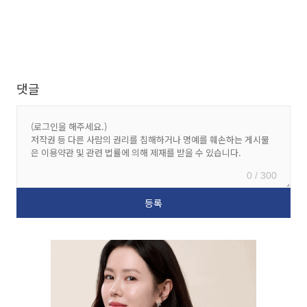
댓글
0 / 300