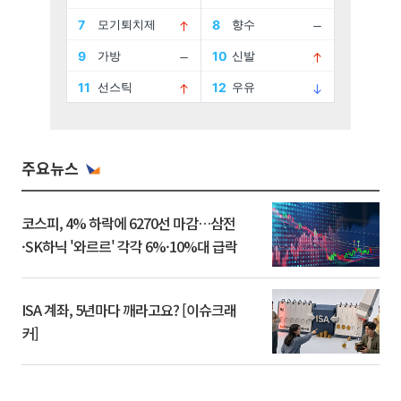
주요뉴스
코스피, 4% 하락에 6270선 마감…삼전
·SK하닉 '와르르' 각각 6%·10%대 급락
ISA 계좌, 5년마다 깨라고요? [이슈크래
커]