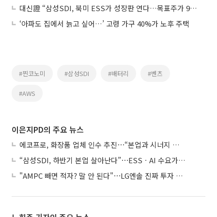
대신證 “삼성SDI, 북미 ESS가 성장판 연다…목표주가 92만원”
‘아파도 집에서 늙고 싶어…’ 고령 가구 40%가 노후 주택
#찐코노미
#삼성SDI
#배터리
#벤츠
#AWS
이은지PD의 주요 뉴스
에코프로, 화장품 업체 인수 추진⋯“본업과 시너지 부족”
“삼성SDI, 하반기 본업 살아난다”⋯ESSㆍAI 수요가 견인
"AMPC 빼면 적자? 말 안 된다"⋯LG엔솔 진짜 투자 포인트는
노희주 기자의 주요 뉴스