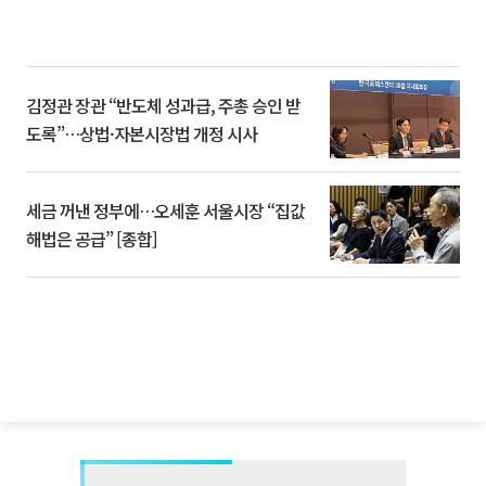
김정관 장관 “반도체 성과급, 주총 승인 받
도록”…상법·자본시장법 개정 시사
세금 꺼낸 정부에…오세훈 서울시장 “집값
해법은 공급” [종합]