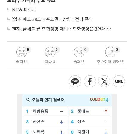
NEW 피서지
'입추'에도 39도⋯수도권ㆍ강원ㆍ전라 폭염
젠지, 풀세트 끝 한화생명 제압⋯한화생명은 3연패 수렁
0
0
0
0
좋아요
화나요
슬퍼요
추가취재 원해요