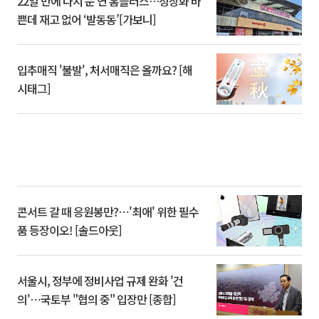
22일 만에 다시 문 연 홈플러스…정상화 바
쁜데 재고 없어 ‘발동동’[가보니]
입추매직 '불발', 처서매직은 올까요? [해
시태그]
콘서트 갈 때 응원봉만?⋯'최애' 위한 필수
품 등장이오! [솔드아웃]
서울시, 정부에 정비사업 규제 완화 '건
의'⋯국토부 "협의 중" 입장만 [종합]