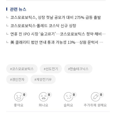
관련 뉴스
코스모로보틱스, 상장 첫날 공모가 대비 275% 급등 출발
코스모로보틱스·폴레드 코스닥 신규 상장
연휴 낀 IPO 시장 ‘숨고르기’…코스모로보틱스 청약·채비 상장 마무리
美 클래리티 법안 연내 통과 가능성 13%…상원 문턱서 제동
#코스모로보틱스
#선도전기
#한솔테크닉스
#경인전자
#계양전기우
0
0
0
0
좋아요
화나요
슬퍼요
추가취재 원해요