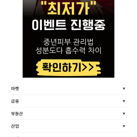
마켓
금융
부동산
산업