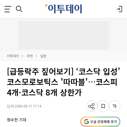
이투데이
마켓
일반
[급등락주 짚어보기] ‘코스닥 입성’
코스모로보틱스 '따따블'…코스피
4개·코스닥 8개 상한가
입력 2026-05-11 17:14
정수천 기자
구글 선호매체 추가