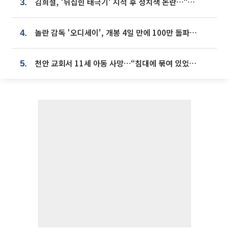
김희철, '뒤집힌 태극기' 지적 후 정치색 논란…"좌우 떠나 우리나라 국기"
3.
놀란 감독 '오디세이', 개봉 4일 만에 100만 돌파⋯'왕사남' 보다 빠르다
4.
천안 교회서 11세 아동 사망…“침대에 묶여 있었다” 진술 확보
5.