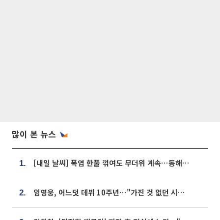
많이 본 뉴스
[내일 날씨] 폭염 한풀 꺾여도 무더위 계속⋯동해안 이틀 연속 비
1.
임영웅, 어느덧 데뷔 10주년⋯"가진 것 없던 시절, 내 앞엔 20명의 팬뿐"
2.