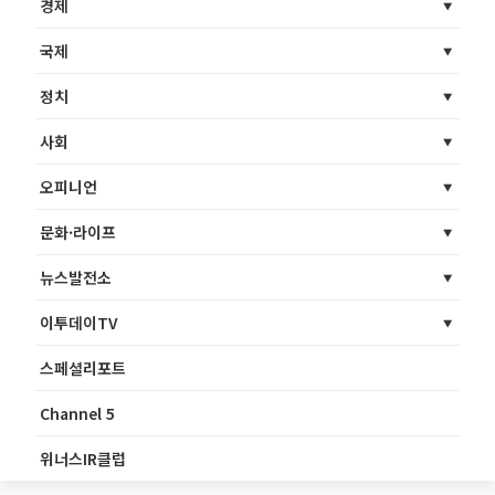
경제
국제
정치
사회
오피니언
문화·라이프
뉴스발전소
이투데이TV
스페셜리포트
Channel 5
위너스IR클럽