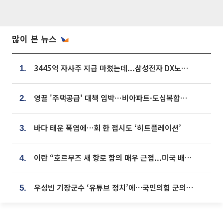
많이 본 뉴스
3445억 자사주 지급 마쳤는데...삼성전자 DX노조, 뒤늦은 '떼쓰기 집회'
1.
영끌 '주택공급' 대책 임박⋯비아파트·도심복합까지 총동원
2.
바다 태운 폭염에…회 한 접시도 ‘히트플레이션’
3.
이란 “호르무즈 새 항로 합의 매우 근접...미국 배상 먼저”
4.
우성빈 기장군수 ‘유튜브 정치’에…국민의힘 군의원들 집단 반발
5.