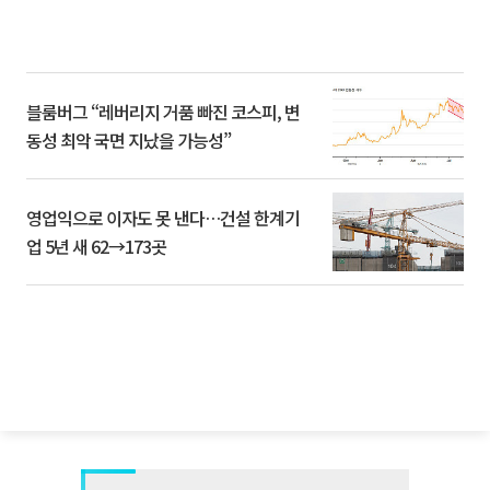
블룸버그 “레버리지 거품 빠진 코스피, 변
동성 최악 국면 지났을 가능성”
영업익으로 이자도 못 낸다…건설 한계기
업 5년 새 62→173곳