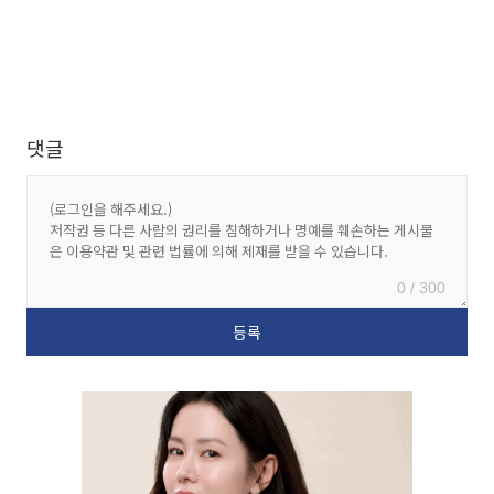
댓글
0 / 300