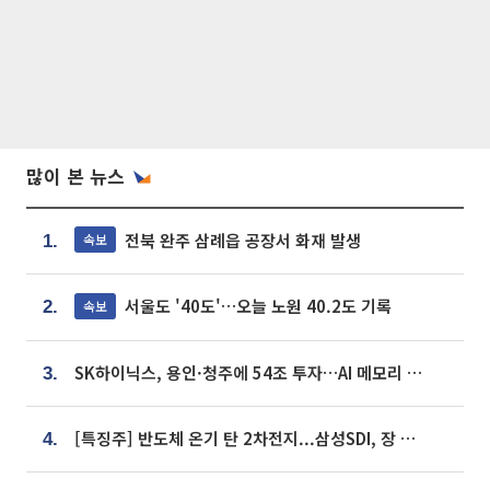
많이 본 뉴스
전북 완주 삼례읍 공장서 화재 발생
속보
1.
서울도 '40도'…오늘 노원 40.2도 기록
속보
2.
SK하이닉스, 용인·청주에 54조 투자…AI 메모리 생산기지 키운다
3.
[특징주] 반도체 온기 탄 2차전지...삼성SDI, 장 초반 7% 넘게 껑충
4.