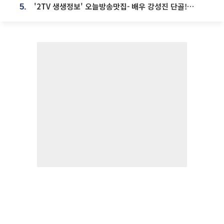
'2TV 생생정보' 오늘방송맛집- 배우 강성진 단골! 쌀국수ㆍ푸팟퐁 커리 맛집 '블○○○'
5.