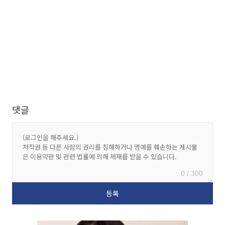
댓글
0 / 300