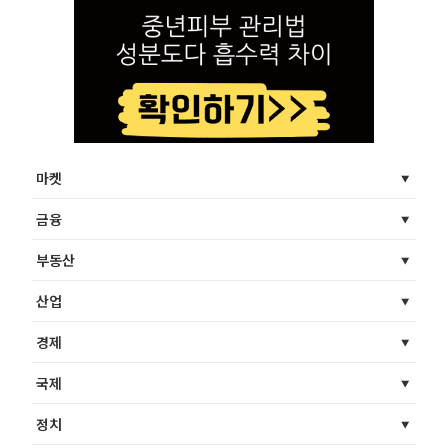
마켓
금융
부동산
산업
경제
국제
정치