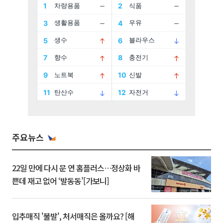
주요뉴스
22일 만에 다시 문 연 홈플러스…정상화 바
쁜데 재고 없어 ‘발동동’[가보니]
입추매직 '불발', 처서매직은 올까요? [해