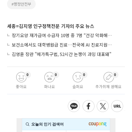
#행정안전부
세종=김지영 인구정책전문 기자의 주요 뉴스
장기요양 재가급여 수급자 10명 중 7명 “건강 악화해도 집에서”
보건소에서도 대학병원급 진료…전국에 AI 진료지원도구 보급
김영훈 장관 "메가특구법, 52시간 논쟁이 과잉 대표돼"
0
0
0
0
좋아요
화나요
슬퍼요
추가취재 원해요