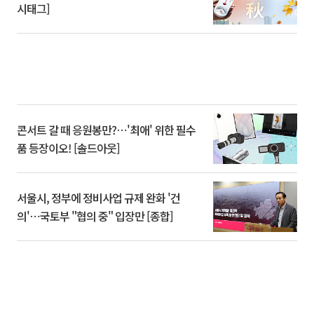
시태그]
콘서트 갈 때 응원봉만?⋯'최애' 위한 필수
품 등장이오! [솔드아웃]
서울시, 정부에 정비사업 규제 완화 '건
의'⋯국토부 "협의 중" 입장만 [종합]