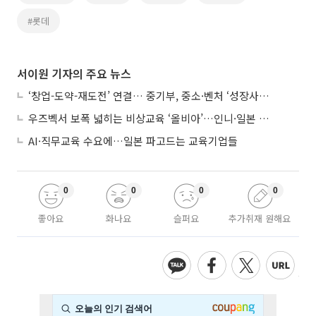
#롯데
서이원 기자의 주요 뉴스
‘창업-도약-재도전’ 연결… 중기부, 중소·벤처 ‘성장사다리’ 짓는다
우즈벡서 보폭 넓히는 비상교육 ‘올비아’…인니·일본 진출 타진
AI·직무교육 수요에…일본 파고드는 교육기업들
0
0
0
0
좋아요
화나요
슬퍼요
추가취재 원해요