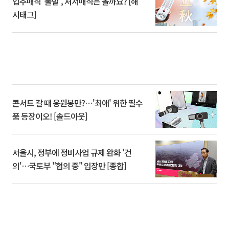
입추매직 '불발', 처서매직은 올까요? [해
시태그]
콘서트 갈 때 응원봉만?⋯'최애' 위한 필수
품 등장이오! [솔드아웃]
서울시, 정부에 정비사업 규제 완화 '건
의'⋯국토부 "협의 중" 입장만 [종합]