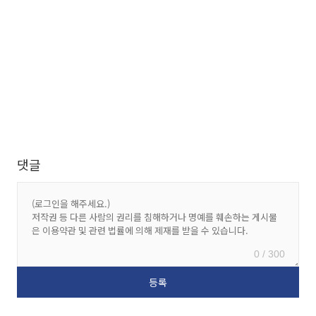
댓글
0 / 300