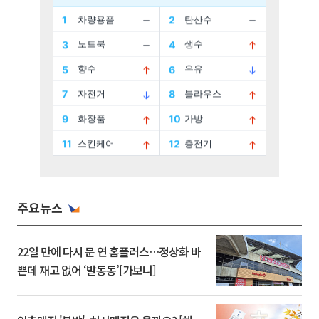
주요뉴스
22일 만에 다시 문 연 홈플러스…정상화 바
쁜데 재고 없어 ‘발동동’[가보니]