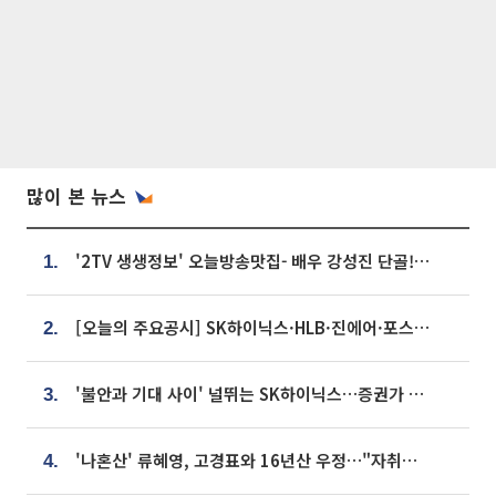
많이 본 뉴스
'2TV 생생정보' 오늘방송맛집- 배우 강성진 단골! 쌀국수ㆍ푸팟퐁 커리 맛집 '블○○○'
1.
[오늘의 주요공시] SK하이닉스·HLB·진에어·포스코홀딩스·네이버·대우건설 등
2.
'불안과 기대 사이' 널뛰는 SK하이닉스…증권가 "HBM4·LTA 기반 펀터멘털 견고"
3.
'나혼산' 류혜영, 고경표와 16년산 우정…"자취방서 부모님과 마주쳐"
4.