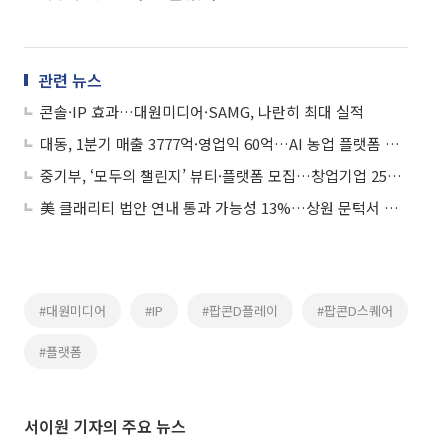
관련 뉴스
콘솔·IP 효과…대원미디어·SAMG, 나란히 최대 실적
대동, 1분기 매출 3777억·영업익 60억…AI 농업 플랫폼 전환 추진
중기부, ‘모두의 챌린지’ 뷰티·플랫폼 모집…창업기업 25개사 지원
美 클래리티 법안 연내 통과 가능성 13%…상원 문턱서 제동
#대원미디어
#IP
#팝콘D플레이
#팝콘D스퀘어
#플랫폼
서이원 기자의 주요 뉴스