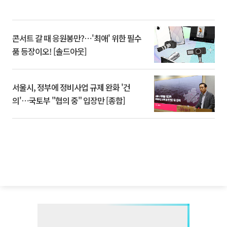
콘서트 갈 때 응원봉만?⋯'최애' 위한 필수
품 등장이오! [솔드아웃]
서울시, 정부에 정비사업 규제 완화 '건
의'⋯국토부 "협의 중" 입장만 [종합]