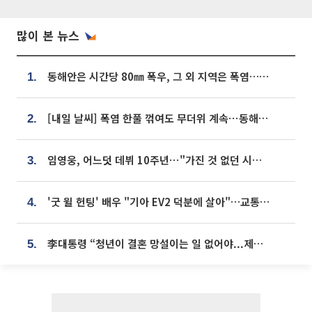
많이 본 뉴스
동해안은 시간당 80㎜ 폭우, 그 외 지역은 폭염…‘극과 극 날씨’
1.
[내일 날씨] 폭염 한풀 꺾여도 무더위 계속⋯동해안 이틀 연속 비
2.
임영웅, 어느덧 데뷔 10주년⋯"가진 것 없던 시절, 내 앞엔 20명의 팬뿐"
3.
'굿 윌 헌팅' 배우 "기아 EV2 덕분에 살아"…교통사고 후 안전성 극찬
4.
李대통령 “청년이 결혼 망설이는 일 없어야...제도상 불이익 조사”
5.