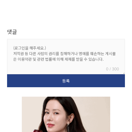
댓글
0 / 300