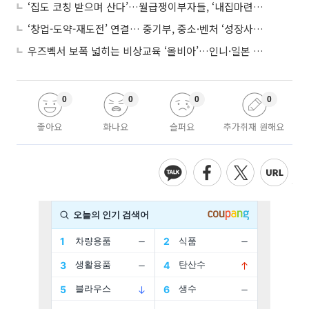
‘집도 코칭 받으며 산다’…월급쟁이부자들, ‘내집마련’ 신청 증가세
‘창업-도약-재도전’ 연결… 중기부, 중소·벤처 ‘성장사다리’ 짓는다
우즈벡서 보폭 넓히는 비상교육 ‘올비아’…인니·일본 진출 타진
0
0
0
0
좋아요
화나요
슬퍼요
추가취재 원해요