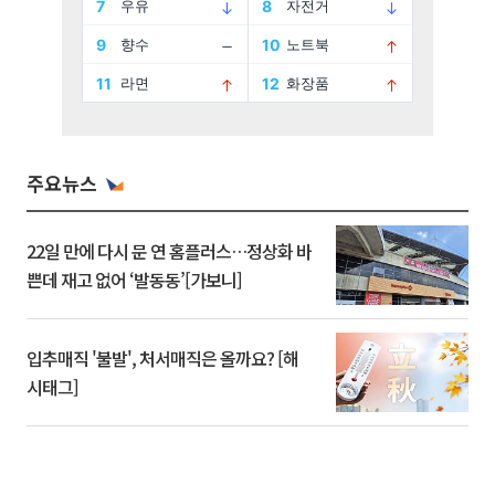
주요뉴스
22일 만에 다시 문 연 홈플러스…정상화 바
쁜데 재고 없어 ‘발동동’[가보니]
입추매직 '불발', 처서매직은 올까요? [해
시태그]