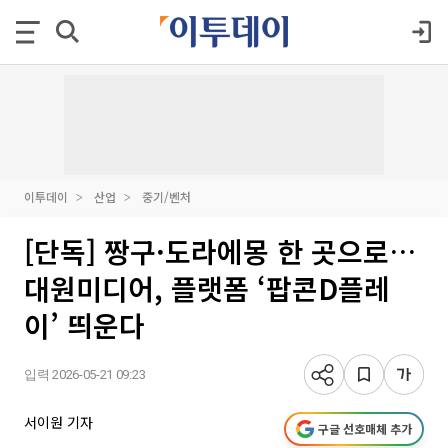
이투데이
산업
중기/벤처
[단독] 짱구·도라에몽 한 곳으로…
대원미디어, 플랫폼 ‘팝콘D플레
이’ 띄운다
입력 2026-05-21 09:23
서이원 기자
구글 선호매체 추가