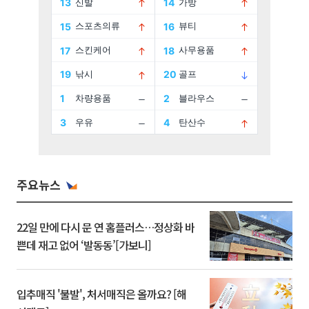
주요뉴스
22일 만에 다시 문 연 홈플러스…정상화 바
쁜데 재고 없어 ‘발동동’[가보니]
입추매직 '불발', 처서매직은 올까요? [해