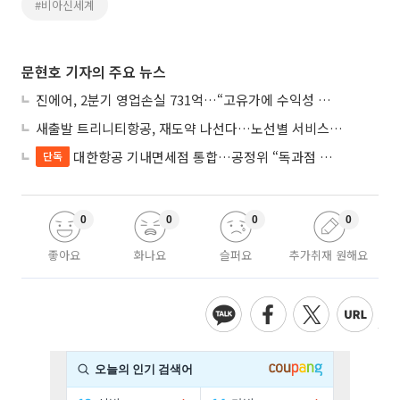
#비아신세계
문현호 기자의 주요 뉴스
진에어, 2분기 영업손실 731억…“고유가에 수익성 악화”
새출발 트리니티항공, 재도약 나선다…노선별 서비스 차별화
대한항공 기내면세점 통합…공정위 “독과점 여부 따진다”
단독
0
0
0
0
좋아요
화나요
슬퍼요
추가취재 원해요