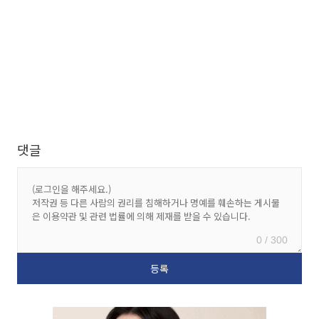
댓글
0 / 300