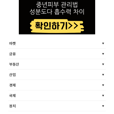
마켓
금융
부동산
산업
경제
국제
정치