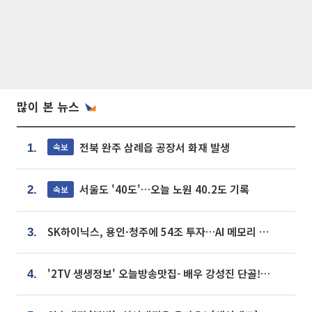
많이 본 뉴스
전북 완주 삼례읍 공장서 화재 발생
속보
1.
서울도 '40도'…오늘 노원 40.2도 기록
속보
2.
SK하이닉스, 용인·청주에 54조 투자…AI 메모리 생산기지 키운다
3.
'2TV 생생정보' 오늘방송맛집- 배우 강성진 단골! 쌀국수ㆍ푸팟퐁 커리 맛집 '블○○○'
4.