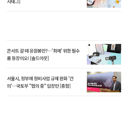
시태그]
콘서트 갈 때 응원봉만?⋯'최애' 위한 필수
품 등장이오! [솔드아웃]
서울시, 정부에 정비사업 규제 완화 '건
의'⋯국토부 "협의 중" 입장만 [종합]