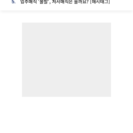
입추매직 '불발', 처서매직은 올까요? [해시태그]
5.