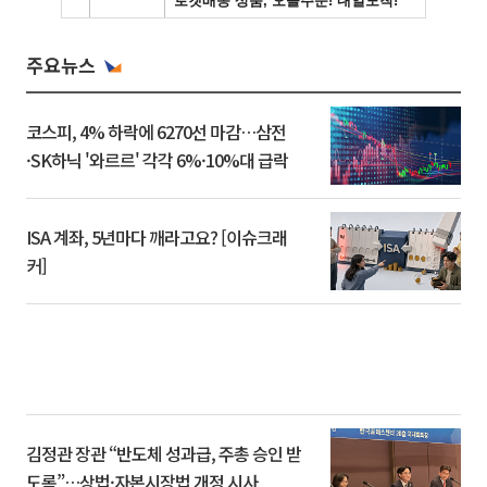
주요뉴스
코스피, 4% 하락에 6270선 마감…삼전
·SK하닉 '와르르' 각각 6%·10%대 급락
ISA 계좌, 5년마다 깨라고요? [이슈크래
커]
김정관 장관 “반도체 성과급, 주총 승인 받
도록”…상법·자본시장법 개정 시사