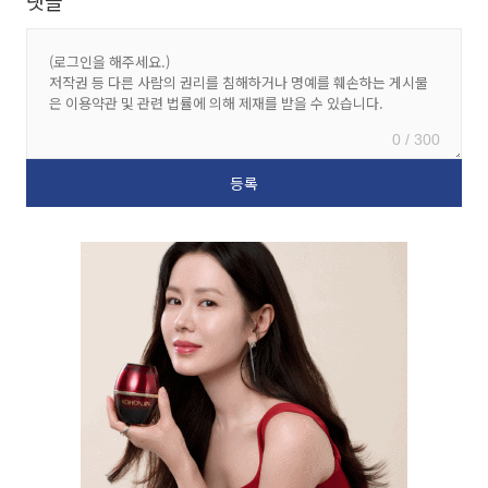
댓글
0 / 300