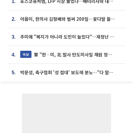
포스코퓨처엠, LFP 시장 뚫었다…배터리사와 대규모 장기 공급 합의
1.
아옳이, 한의사 김형배와 벌써 200일⋯꽃다발 들고 "프러포즈 아냐"
2.
추미애 "복지가 아니라 도민이 늘었다"…재정난 책임론 정면돌파
3.
軍 "한ㆍ미, 北 발사 탄도미사일 제원 정밀분석 중"
속보
4.
박문성, 축구협회 '성 접대' 보도에 분노…"다 말아먹으려고 작정했나"
5.