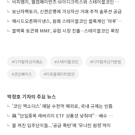
비피엠지, 웰컴페이먼츠·브이디크럭스와 스테이블코인 결제 인프라 구축 협력
보난자팩토리, 신한은행에 가상자산 거래 추적 솔루션 공급
해시드오픈파이낸스, 원화 스테이블코인 블록체인 ‘마루’ 테스트넷 공개
블랙록 토큰화 MMF, 유럽 시장 진출∙∙∙스테이블코인 확장
#디지털자산거래소
#스테이블코인
#디지털자산기본법
#코인베이스
#미국클래리티법안
박정호 기자의 주요 뉴스
'코인 엑소더스' 매달 수천억 해외로, 국내 규제는 빈틈
與 "단일종목 레버리지 ETF 상품성 낮춰야"…배수 조정안도 거론
불 꺼진 입주단지들...‘공급 폭탄’에 ‘무너진 원청’까지