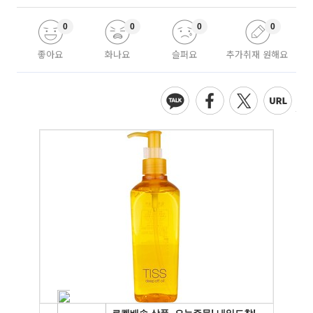
0
0
0
0
좋아요
화나요
슬퍼요
추가취재 원해요