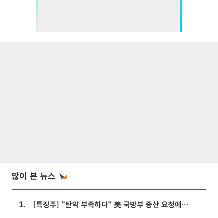
많이 본 뉴스
[특징주] “탄약 부족하다“ 美 국방부 증산 요청에⋯국내 방산주 급등세
1.