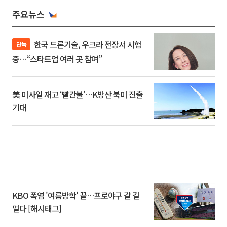
주요뉴스
한국 드론기술, 우크라 전장서 시험
단독
중…“스타트업 여러 곳 참여”
美 미사일 재고 ‘빨간불’…K방산 북미 진출
기대
KBO 폭염 '여름방학' 끝…프로야구 갈 길
멀다 [해시태그]