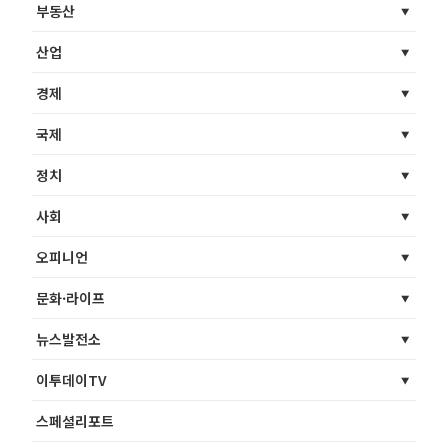
부동산
산업
경제
국제
정치
사회
오피니언
문화·라이프
뉴스발전소
이투데이TV
스페셜리포트