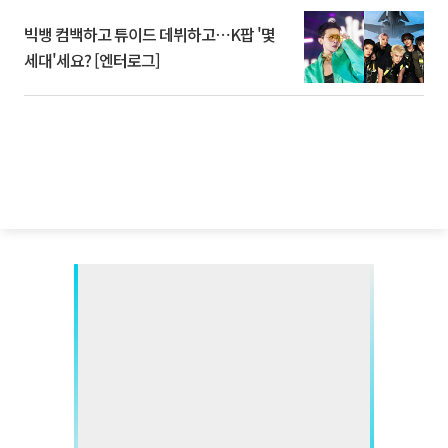
빅뱅 컴백하고 튜이드 데뷔하고⋯K팝 '몇
세대'세요? [엔터로그]