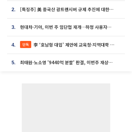
[특징주] 美 중국산 광트랜시버 규제 추진에 대한광통신 등 광통신株 강세
2.
현대차·기아, 이번 주 임단협 재개…하청 사용자성 재심도 ‘변수’
3.
李 ‘호남형 대입’ 제안에 교육청·지역대학 서·논술형 입시 연계 '착수'
단독
4.
최태원·노소영 '9440억 분할' 판결, 이번주 재상고 여부 주목
5.