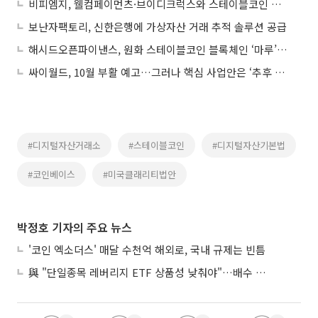
비피엠지, 웰컴페이먼츠·브이디크럭스와 스테이블코인 결제 인프라 구축 협력
보난자팩토리, 신한은행에 가상자산 거래 추적 솔루션 공급
해시드오픈파이낸스, 원화 스테이블코인 블록체인 ‘마루’ 테스트넷 공개
싸이월드, 10월 부활 예고…그러나 핵심 사업안은 ‘추후 공개’
#디지털자산거래소
#스테이블코인
#디지털자산기본법
#코인베이스
#미국클래리티법안
박정호 기자의 주요 뉴스
'코인 엑소더스' 매달 수천억 해외로, 국내 규제는 빈틈
與 "단일종목 레버리지 ETF 상품성 낮춰야"…배수 조정안도 거론