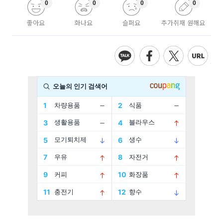
0
0
0
0
좋아요
화나요
슬퍼요
추가취재 원해요