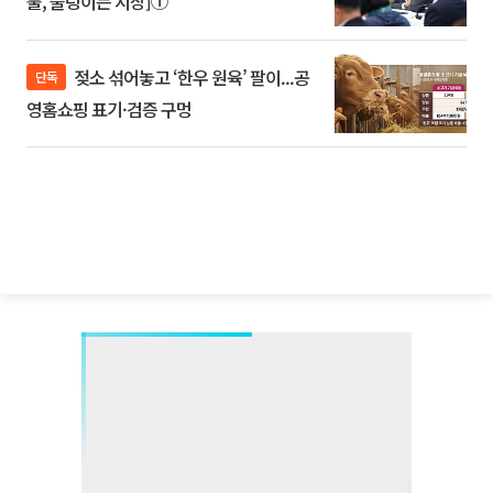
룰, 출렁이는 시장]①
젖소 섞어놓고 ‘한우 원육’ 팔이...공
단독
영홈쇼핑 표기·검증 구멍