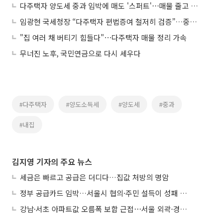
다주택자 양도세 중과 임박에 매도 '스퍼트'⋯매물 줄고 토허 신청 몰렸다
임광현 국세청장 “다주택자 편법증여 철저히 검증”…중과유예 종료 앞두고 경고
"집 여러 채 버티기 힘들다"⋯다주택자 매물 정리 가속
무너진 노후, 국민연금으로 다시 세우다
#다주택자
#양도소득세
#양도세
#중과
#내집
김지영 기자의 주요 뉴스
세금은 빠르고 공급은 더디다…집값 처방의 명암
정부 공급카드 임박…서울시 협의·주민 설득이 성패 가른다
강남·서초 아파트값 오름폭 보합 근접⋯서울 외곽·경기 남부 중심 매수세