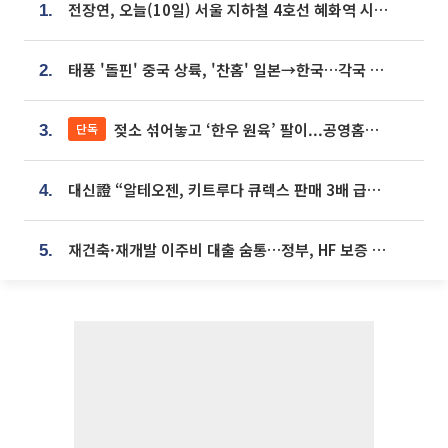
전장연, 오늘(10일) 서울 지하철 4호선 혜화역 시위…1호선 용산역 무정차
1.
태풍 '돌핀' 중국 상륙, '찬홈' 일본→한국…각국 기상청 예상 경로는?
2.
젖소 섞어놓고 ‘한우 원육’ 팔이...공영홈쇼핑 표기·검증 구멍
단독
3.
대신證 “알테오젠, 키트루다 큐렉스 판매 3배 급증…목표가 41만원 상향”
4.
재건축·재개발 이주비 대출 숨통…정부, HF 보증 신설 추진
5.