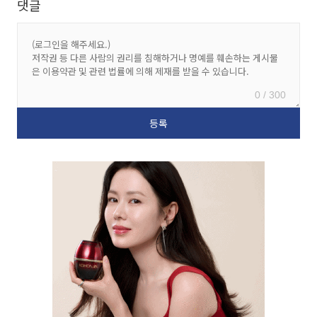
댓글
0 / 300