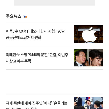
주요뉴스
애플, 中 CXMT 메모리 탑재 시험…AI발
공급난에 조달처 다변화
최태원·노소영 '9440억 분할' 판결, 이번주
재상고 여부 주목
규제 폭탄에 개미·집주인 '패닉' [흔들리는