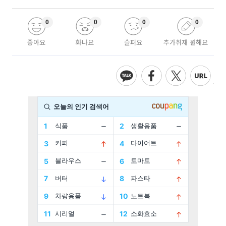
0
0
0
0
좋아요
화나요
슬퍼요
추가취재 원해요