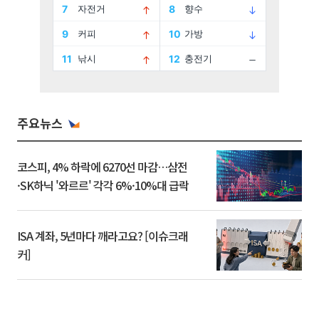
주요뉴스
코스피, 4% 하락에 6270선 마감…삼전
·SK하닉 '와르르' 각각 6%·10%대 급락
ISA 계좌, 5년마다 깨라고요? [이슈크래
커]