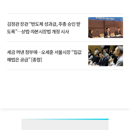
김정관 장관 “반도체 성과급, 주총 승인 받
도록”…상법·자본시장법 개정 시사
세금 꺼낸 정부에…오세훈 서울시장 “집값
해법은 공급” [종합]