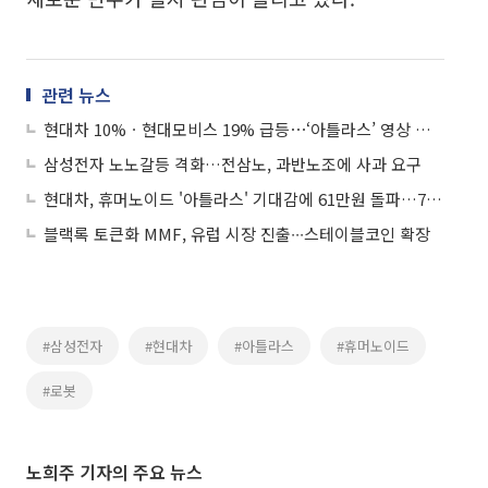
관련 뉴스
현대차 10%ㆍ현대모비스 19% 급등⋯‘아틀라스’ 영상 공개에 로봇주 강세
삼성전자 노노갈등 격화…전삼노, 과반노조에 사과 요구
현대차, 휴머노이드 '아틀라스' 기대감에 61만원 돌파…7%대 강세
블랙록 토큰화 MMF, 유럽 시장 진출∙∙∙스테이블코인 확장
#삼성전자
#현대차
#아틀라스
#휴머노이드
#로봇
노희주 기자의 주요 뉴스