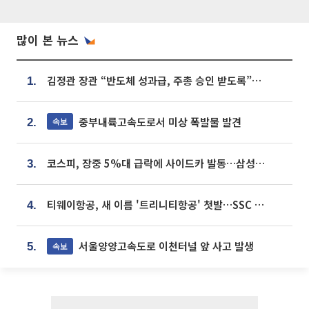
많이 본 뉴스
김정관 장관 “반도체 성과급, 주총 승인 받도록”…상법·자본시장법 개정 시사
1.
중부내륙고속도로서 미상 폭발물 발견
속보
2.
코스피, 장중 5%대 급락에 사이드카 발동…삼성·SK 동반 폭락
3.
티웨이항공, 새 이름 '트리니티항공' 첫발…SSC 전략 본격화
4.
서울양양고속도로 이천터널 앞 사고 발생
속보
5.