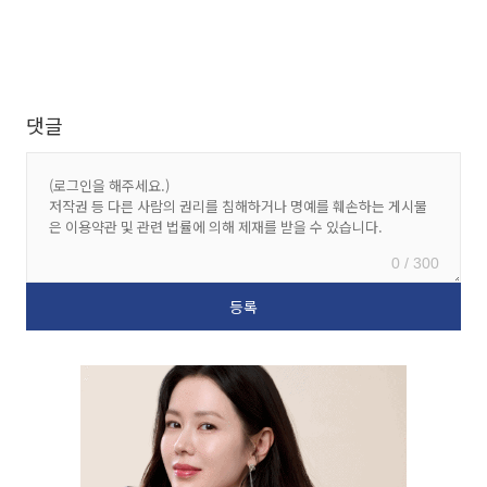
댓글
0 / 300