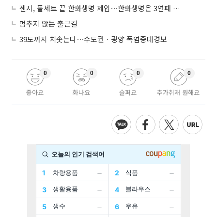
젠지, 풀세트 끝 한화생명 제압⋯한화생명은 3연패 수렁
멈추지 않는 출근길
39도까지 치솟는다⋯수도권ㆍ광양 폭염중대경보
0
0
0
0
좋아요
화나요
슬퍼요
추가취재 원해요