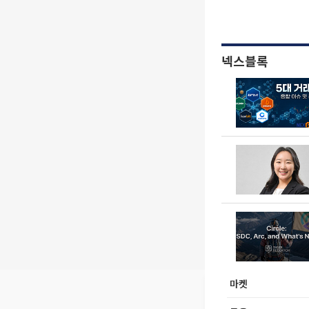
넥스블록
마켓