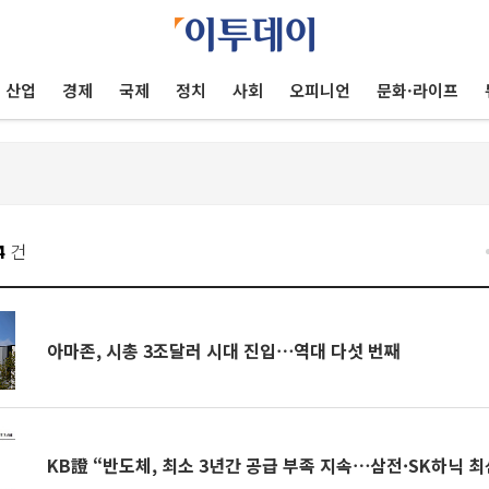
산업
경제
국제
정치
사회
오피니언
문화·라이프
4
건
아마존, 시총 3조달러 시대 진입⋯역대 다섯 번째
KB證 “반도체, 최소 3년간 공급 부족 지속⋯삼전·SK하닉 