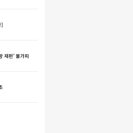
]
망 재편’ 불가피
초