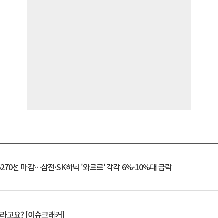
6270선 마감…삼전·SK하닉 '와르르' 각각 6%·10%대 급락
 깨라고요? [이슈크래커]