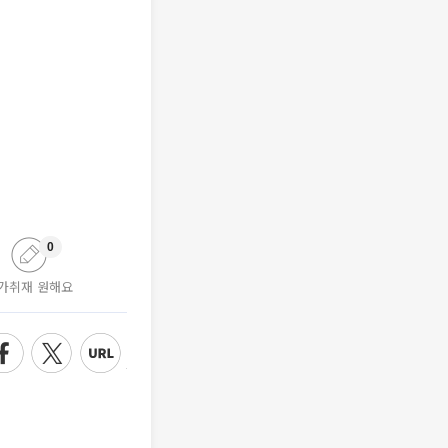
0
가취재 원해요