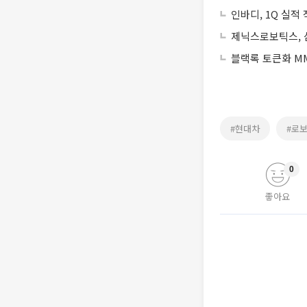
인바디, 1Q 실적
제닉스로보틱스, 
블랙록 토큰화 MM
#현대차
#로
0
좋아요