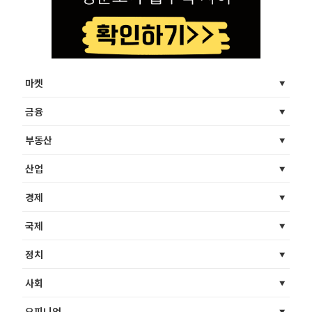
마켓
금융
부동산
산업
경제
국제
정치
사회
오피니언