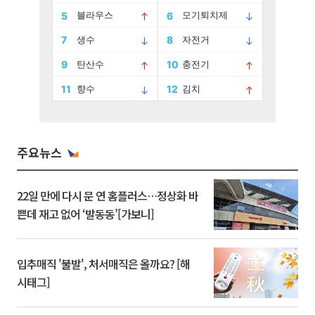
주요뉴스
22일 만에 다시 문 연 홈플러스…정상화 바
쁜데 재고 없어 ‘발동동’[가보니]
입추매직 '불발', 처서매직은 올까요? [해
시태그]