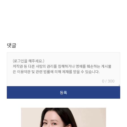
댓글
0 / 300