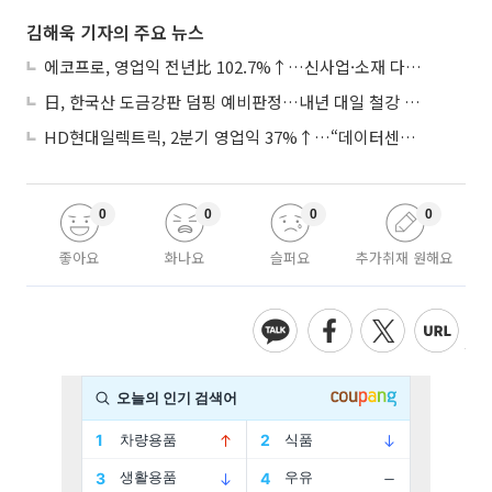
김해욱 기자의 주요 뉴스
에코프로, 영업익 전년比 102.7%↑…신사업·소재 다각화 박차
日, 한국산 도금강판 덤핑 예비판정…내년 대일 철강 수출 ‘빨간불’
HD현대일렉트릭, 2분기 영업익 37%↑…“데이터센터 사업, 새로운 성장 축”
0
0
0
0
좋아요
화나요
슬퍼요
추가취재 원해요