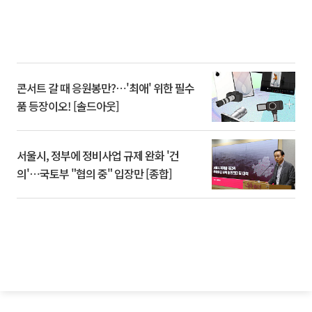
콘서트 갈 때 응원봉만?⋯'최애' 위한 필수
품 등장이오! [솔드아웃]
서울시, 정부에 정비사업 규제 완화 '건
의'⋯국토부 "협의 중" 입장만 [종합]