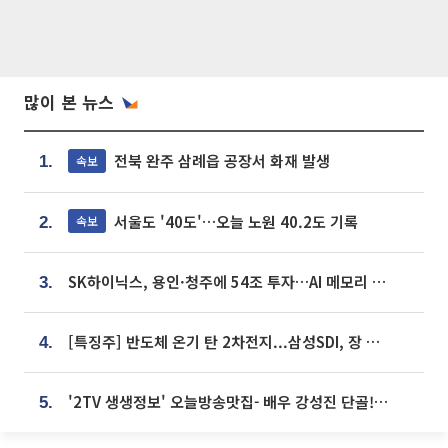
많이 본 뉴스
전북 완주 삼례읍 공장서 화재 발생
속보
1.
서울도 '40도'…오늘 노원 40.2도 기록
속보
2.
SK하이닉스, 용인·청주에 54조 투자…AI 메모리 생산기지 키운다
3.
[특징주] 반도체 온기 탄 2차전지...삼성SDI, 장 초반 7% 넘게 껑충
4.
'2TV 생생정보' 오늘방송맛집- 배우 강성진 단골! 쌀국수ㆍ푸팟퐁 커리 맛집 '블○○○'
5.