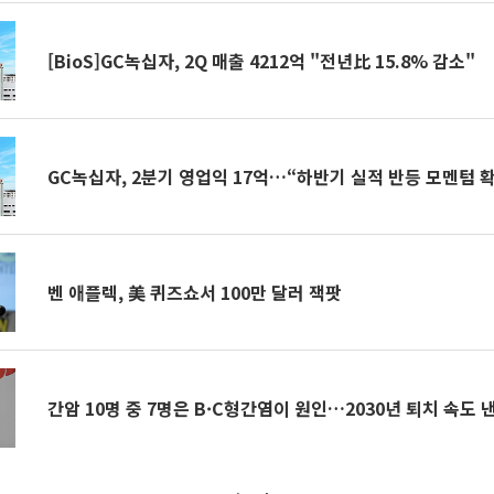
[BioS]GC녹십자, 2Q 매출 4212억 "전년比 15.8% 감소"
GC녹십자, 2분기 영업익 17억…“하반기 실적 반등 모멘텀 
벤 애플렉, 美 퀴즈쇼서 100만 달러 잭팟
간암 10명 중 7명은 B·C형간염이 원인…2030년 퇴치 속도 