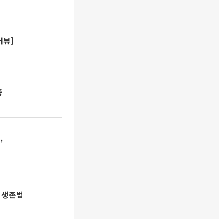
터뷰]
중
’
 생존법