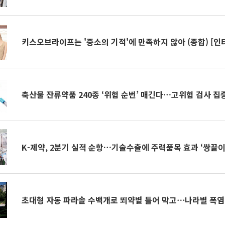
키스오브라이프는 '중소의 기적'에 만족하지 않아 (종합) [인
축산물 잔류약품 240종 ‘위험 순번’ 매긴다…고위험 검사 집
K-제약, 2분기 실적 순항…기술수출에 주력품목 효과 ‘쌍끌이
초대형 자동 파라솔 수백개로 뙤약볕 틀어 막고⋯나라별 폭염