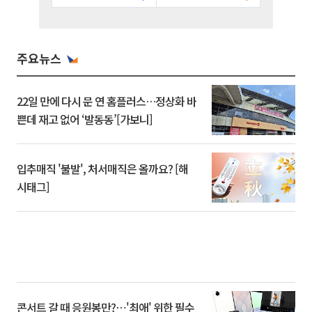
주요뉴스
22일 만에 다시 문 연 홈플러스…정상화 바
쁜데 재고 없어 ‘발동동’[가보니]
입추매직 '불발', 처서매직은 올까요? [해
시태그]
콘서트 갈 때 응원봉만?⋯'최애' 위한 필수