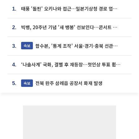
태풍 '돌핀' 오키나와 접근…일본기상청 경로 업데이트
1.
빅뱅, 20주년 기념 '새 뱅봉' 선보인다⋯콘서트 앞두고 팝업 개최
2.
합수본, '통계 조작' 서울·경기·충북 선관위 등 추가 압수수색
속보
3.
‘나솔사계’ 국화, 결별 후 재등장⋯첫인상 투표 휩쓸고 ‘인기녀’ 등극
4.
전북 완주 삼례읍 공장서 화재 발생
속보
5.