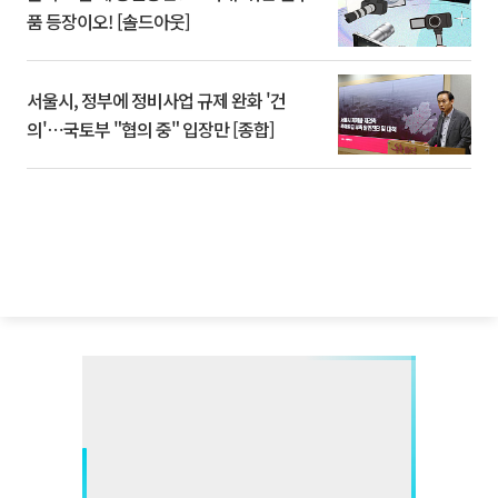
품 등장이오! [솔드아웃]
서울시, 정부에 정비사업 규제 완화 '건
의'⋯국토부 "협의 중" 입장만 [종합]