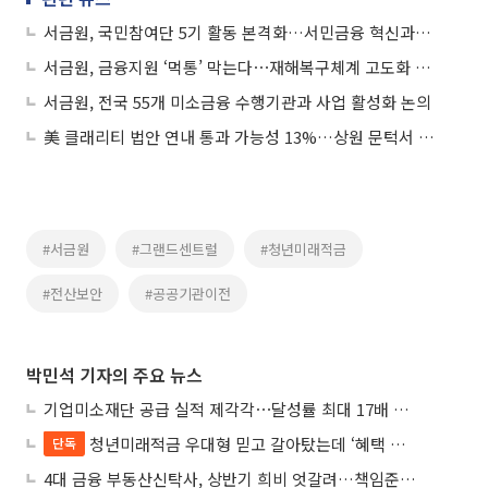
서금원, 국민참여단 5기 활동 본격화…서민금융 혁신과제 발굴
서금원, 금융지원 ‘먹통’ 막는다⋯재해복구체계 고도화 착수
서금원, 전국 55개 미소금융 수행기관과 사업 활성화 논의
美 클래리티 법안 연내 통과 가능성 13%…상원 문턱서 제동
#서금원
#그랜드센트럴
#청년미래적금
#전산보안
#공공기관이전
박민석 기자의 주요 뉴스
기업미소재단 공급 실적 제각각⋯달성률 최대 17배 차이
청년미래적금 우대형 믿고 갈아탔는데 ‘혜택 반토막’…심사 오류에 가입자 혼선
단독
4대 금융 부동산신탁사, 상반기 희비 엇갈려…책임준공 손실 반영 시점이 갈랐다