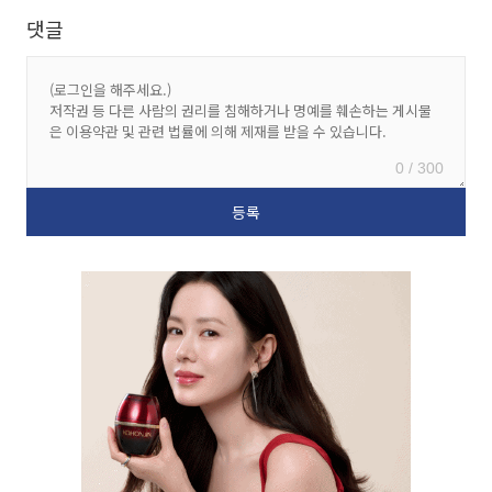
댓글
0 / 300