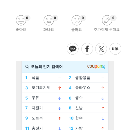
0
0
0
0
좋아요
화나요
슬퍼요
추가취재 원해요