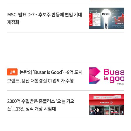
환]
MSCI 발표 D-7…후보주 반등에 편입 기대
재점화
논란의 'Busan is Good'…8억 도시
단독
브랜드, 용산 대통령실 CI 업체가 수행
2000억 수혈받은 홈플러스 ‘오늘 가오
픈’...13일 정식 개장 시험대