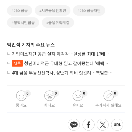
#미소금융
#서민금융진흥원
#미소금융재단
#정책서민금융
#금융취약계층
박민석 기자의 주요 뉴스
기업미소재단 공급 실적 제각각⋯달성률 최대 17배 차이
청년미래적금 우대형 믿고 갈아탔는데 ‘혜택 반토막’…심사 오류에 가입자 혼선
단독
4대 금융 부동산신탁사, 상반기 희비 엇갈려…책임준공 손실 반영 시점이 갈랐다
0
0
0
0
좋아요
화나요
슬퍼요
추가취재 원해요