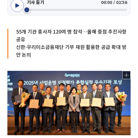
기사 듣기
00:00 / 02:56
55개 기관 종사자 120여 명 참석…올해 중점 추진사항
공유
신한·우리미소금융재단 기부 재원 활용한 공급 확대 방
안 논의