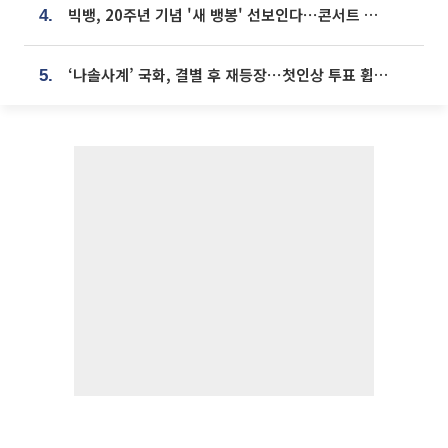
빅뱅, 20주년 기념 '새 뱅봉' 선보인다⋯콘서트 앞두고 팝업 개최
4.
‘나솔사계’ 국화, 결별 후 재등장⋯첫인상 투표 휩쓸고 ‘인기녀’ 등극
5.