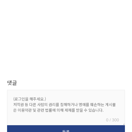
댓글
0 / 300