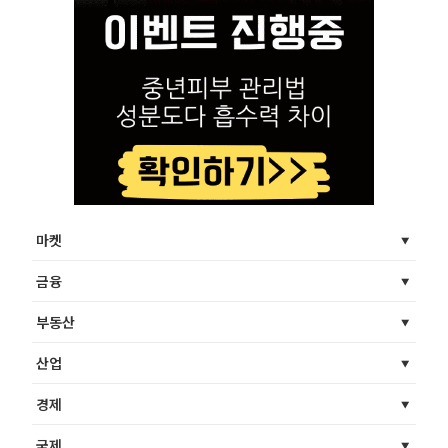
마켓
금융
부동산
산업
경제
국제