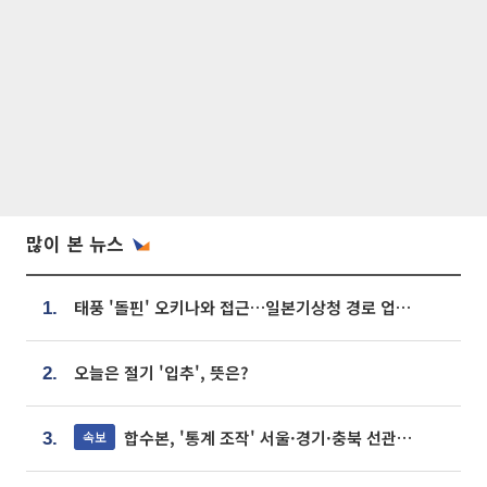
많이 본 뉴스
태풍 '돌핀' 오키나와 접근…일본기상청 경로 업데이트
1.
오늘은 절기 '입추', 뜻은?
2.
합수본, '통계 조작' 서울·경기·충북 선관위 등 추가 압수수색
속보
3.