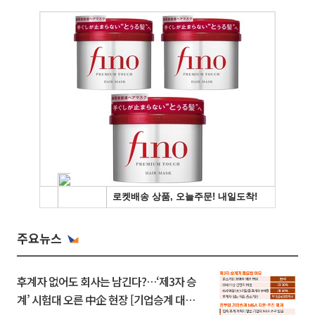
주요뉴스
후계자 없어도 회사는 남긴다?…‘제3자 승
계’ 시험대 오른 中企 현장 [기업승계 대전