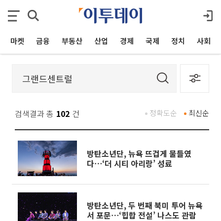
마켓
금융
부동산
산업
경제
국제
정치
사회
검색결과 총
102
건
정확도순
최신순
방탄소년단, 뉴욕 뜨겁게 물들였
다⋯‘더 시티 아리랑’ 성료
방탄소년단, 두 번째 북미 투어 뉴욕
서 포문⋯‘힙합 전설’ 나스도 관람